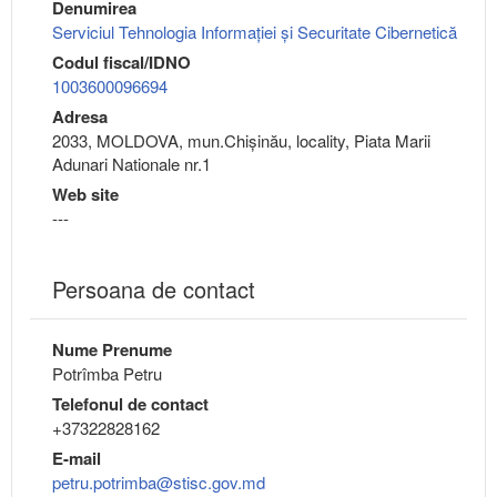
Denumirea
Serviciul Tehnologia Informaţiei şi Securitate Cibernetică
Codul fiscal/IDNO
1003600096694
Adresa
2033, MOLDOVA, mun.Chişinău, locality, Piata Marii
Adunari Nationale nr.1
Web site
---
Persoana de contact
Nume Prenume
Potrîmba Petru
Telefonul de contact
+37322828162
E-mail
petru.potrimba@stisc.gov.md