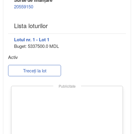
Surse de finanțare
20559150
Lista loturilor
Lotul nr. 1 - Lot 1
Buget: 5337500.0 MDL
Activ
Treceți la lot
Publicitate