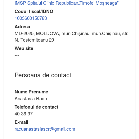
IMSP Spitalul Clinic Republican„Timofei Moșneaga”
Codul fiscal/IDNO
1003600150783
Adresa
MD-2025, MOLDOVA, mun.Chişinău, mun.Chişinău, str.
N. Testemiteanu 29
Web site
---
Persoana de contact
Nume Prenume
Anastasia Racu
Telefonul de contact
40-36-97
E-mail
racuanastasiascr@gmail.com