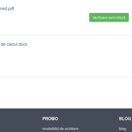
gned.pdf
Verificare semnătură
 de calcul.docx
PROMO
BLOG
modalităţi de achitare
blog