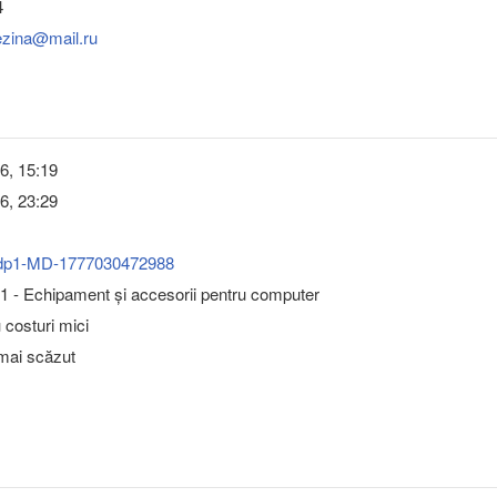
4
ezina@mail.ru
6, 15:19
6, 23:29
dp1-MD-1777030472988
 - Echipament şi accesorii pentru computer
u costuri mici
 mai scăzut