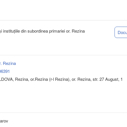
i instituțiile din subordinea primariei or. Rezina
Doc
r. Rezina
06391
OVA, Rezina, or.Rezina (r-l Rezina), or. Rezina, str. 27 August, 1
tarov