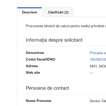
Descriere
Clarificări (2)
Procurarea tehnicii de calcul pentru sediul primăriei ș
Informaţia despre solicitant
Denumirea
Primaria o
Codul fiscal/IDNO
10076010
Adresa
5401, MOLD
Web site
---
Persoana de contact
Nume Prenume
Simion Ta