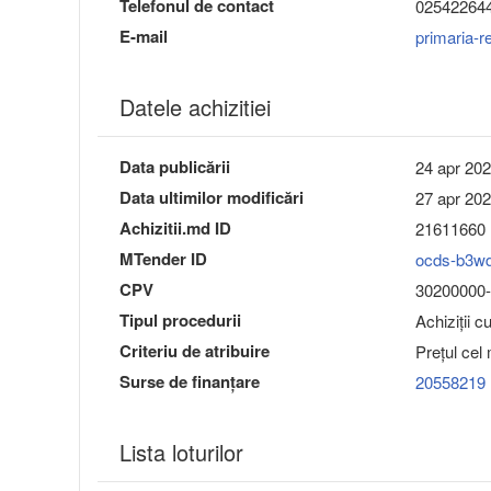
Telefonul de contact
02542264
E-mail
primaria-r
Datele achizitiei
Data publicării
24 apr 202
Data ultimilor modificări
27 apr 202
Achizitii.md ID
21611660
MTender ID
ocds-b3w
CPV
30200000-1
Tipul procedurii
Achiziții c
Criteriu de atribuire
Preţul cel
Surse de finanțare
20558219
Lista loturilor