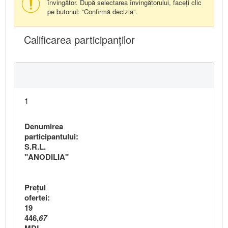
învingător. După selectarea învingătorului, faceți clic
pe butonul: “Confirmă decizia”.
Calificarea participanţilor
1
Denumirea
participantului:
S.R.L.
"ANODILIA"
Preţul
ofertei:
19
446,
67