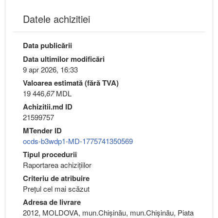
Datele achizitiei
Data publicării
Data ultimilor modificări
9 apr 2026, 16:33
Valoarea estimată (fără TVA)
19 446,
67
MDL
Achizitii.md ID
21599757
MTender ID
ocds-b3wdp1-MD-1775741350569
Tipul procedurii
Raportarea achizițiilor
Criteriu de atribuire
Preţul cel mai scăzut
Adresa de livrare
2012, MOLDOVA, mun.Chişinău, mun.Chişinău, Piata