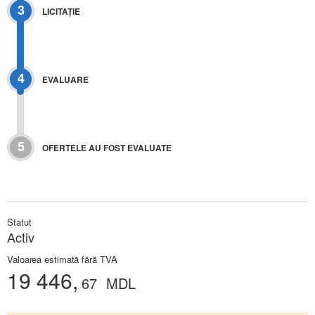
3
LICITAŢIE
4
EVALUARE
5
OFERTELE AU FOST EVALUATE
Statut
Activ
Valoarea estimată fără TVA
19 446,
67
MDL