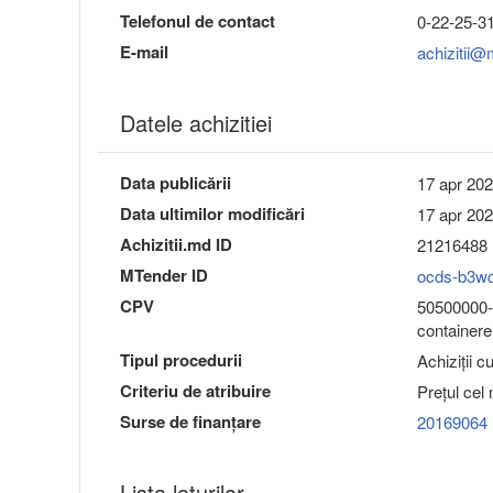
Telefonul de contact
0-22-25-3
E-mail
achizitii@
Datele achizitiei
Data publicării
17 apr 202
Data ultimilor modificări
17 apr 202
Achizitii.md ID
21216488
MTender ID
ocds-b3w
CPV
50500000-0 
containere
Tipul procedurii
Achiziții c
Criteriu de atribuire
Preţul cel
Surse de finanțare
20169064
Lista loturilor