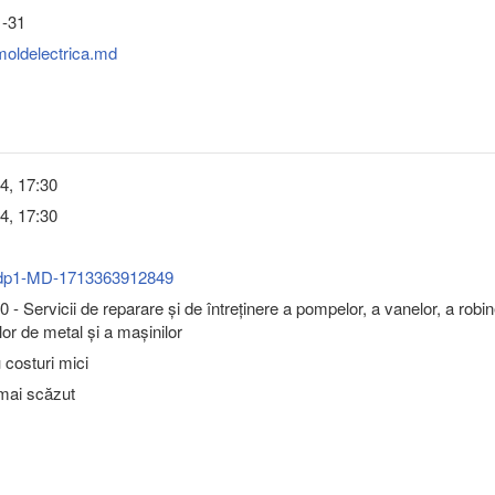
1-31
moldelectrica.md
4, 17:30
4, 17:30
dp1-MD-1713363912849
- Servicii de reparare şi de întreţinere a pompelor, a vanelor, a robin
lor de metal şi a maşinilor
u costuri mici
 mai scăzut