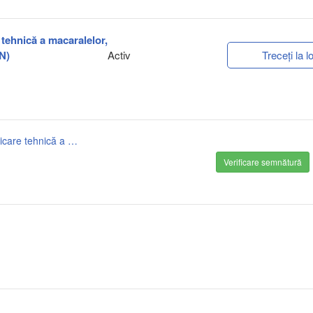
e tehnică a macaralelor,
N)
Activ
Treceți la lo
1anunț de participare_servicii de reparație și diagnosticare tehnică a macaralelor turl.semnat.pdf
Verificare semnătură