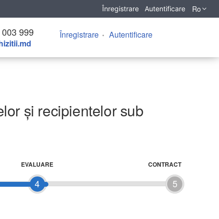
Ro
Înregistrare
Autentificare
 003 999
Înregistrare
Autentificare
izitii.md
lor și recipientelor sub
EVALUARE
CONTRACT
4
5