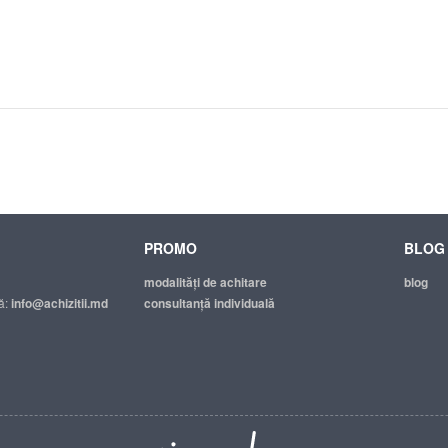
PROMO
BLOG
modalităţi de achitare
blog
ă:
info@achizitii.md
consultanță individuală