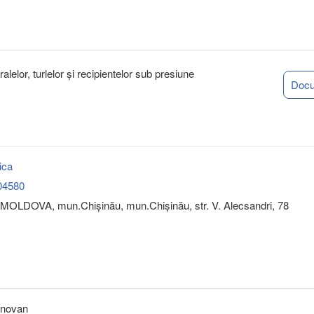
lelor, turlelor și recipientelor sub presiune
Doc
ica
04580
MOLDOVA, mun.Chişinău, mun.Chişinău, str. V. Alecsandri, 78
inovan