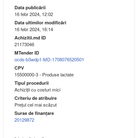
Data publicării
16 febr 2024, 12:02
Data ultimilor modificări
16 febr 2024, 16:14
Achizitii.md ID
21173046
MTender ID
ocds-b3wdp1-MD-1708076520501
CPV
15500000-3 - Produse lactate
Tipul procedurii
Achiziții cu costuri mici
Criteriu de atribuire
Preţul cel mai scăzut
Surse de finanțare
20129872