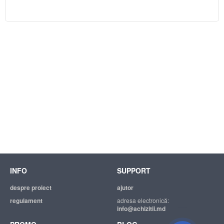
INFO
SUPPORT
Suport tehnic
Suntem mereu bucuroși să Vă
despre proiect
ajutor
ajutăm.
regulament
adresa electronică:
info@achizitii.md