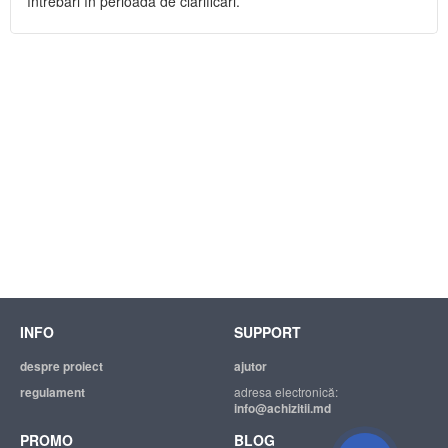
întrebări în perioada de clarificări.
INFO
SUPPORT
despre proiect
ajutor
regulament
adresa electronică:
info@achizitii.md
PROMO
BLOG