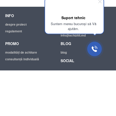
INFO
SUPPORT
Suport tehnic
Suntem mereu bucuroși să Vă
despre proiect
ajutor
ajutăm.
regulament
adresa electronică:
info@achizitii.md
PROMO
BLOG
modalităţi de achitare
blog
consultanță individuală
SOCIAL
© 2026