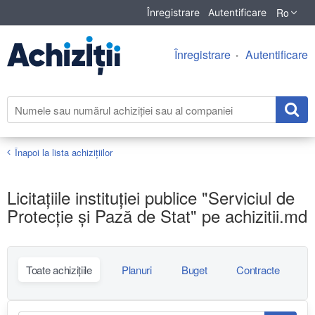
Ro
Înregistrare
Autentificare
Înregistrare
Autentificare
Înapoi la lista achiziţiilor
Licitațiile instituției publice "Serviciul de
Protecție și Pază de Stat" pe achizitii.md
Toate achizițiile
Planuri
Buget
Contracte