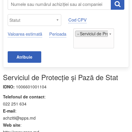
Cod CPV
Valoarea estimată
Perioada
×
Serviciul de Protecție și Paz
Atribuie
Serviciul de Protecție și Pază de Stat
IDNO:
1006601001104
Telefonul de contact
:
022 251 634
E-mail
:
achzitii@spps.md
Web site
:
http://www.spps.md