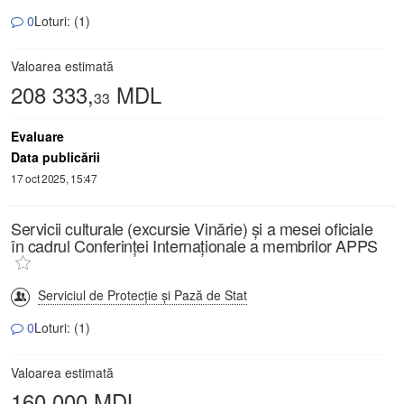
0
Loturi: (1)
Valoarea estimată
208 333,
MDL
33
Evaluare
Data publicării
17 oct 2025, 15:47
Servicii culturale (excursie Vinărie) și a mesei oficiale
în cadrul Conferinței Internaționale a membrilor APPS
Serviciul de Protecție și Pază de Stat
0
Loturi: (1)
Valoarea estimată
160 000 MDL