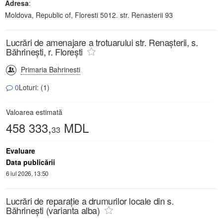
Adresa
:
Moldova, Republic of, Floresti 5012. str. Renasterii 93
Lucrări de amenajare a trotuarului str. Renașterii, s.
Băhrinești, r. Florești
Primaria Bahrinesti
0
Loturi: (1)
Valoarea estimată
458 333,
MDL
33
Evaluare
Data publicării
6 iul 2026, 13:50
Lucrări de reparație a drumurilor locale din s.
Băhrineşti (varianta alba)