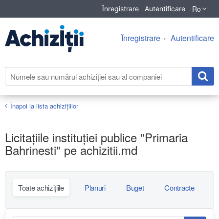
Ro
Înregistrare
Autentificare
Înregistrare
Autentificare
Înapoi la lista achiziţiilor
Licitațiile instituției publice "Primaria
Bahrinesti" pe achizitii.md
Toate achizițiile
Planuri
Buget
Contracte