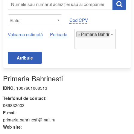
Cod CPV
Valoarea estimată
Perioada
×
Primaria Bahrinesti;
Atribuie
Primaria Bahrinesti
IDNO:
1007601008513
Telefonul de contact
:
069832003
E-mail
:
primaria.bahrinesti@mail.ru
Web site
: