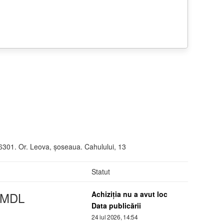
301. Or. Leova, șoseaua. Cahulului, 13
Statut
MDL
Achiziţia nu a avut loc
Data publicării
24 iul 2026, 14:54