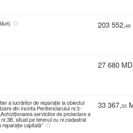
turi)
203 552,
46
27 680 MD
er a lucrărilor de reparație la obiectul
33 367,
M
33
izare din incinta Penitenciarului nr.3-
„Achiziționarea serviciilor de proiectare a
 nr.3B, situat pe terenul cu nr.cadastral
 reparație capitală”