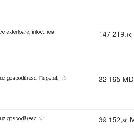
ice exterioare, înlocuirea
147 219,
16
e uz gospodăresc. Repetat.
32 165 MD
e uz gospodăresc
39 152,
M
50