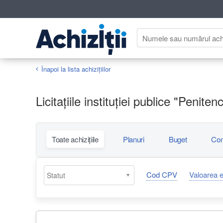
Înapoi la lista achiziţiilor
Licitațiile instituției publice "Penite
Toate achizițiile
Planuri
Buget
Con
Cod CPV
Valoarea 