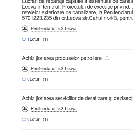
Lucrări de reparații capitale a sistemului de canali
Leova în temeiul: Proiectului de execuție privind: 
retelelor exterioare de canalizare, la Penitenciarul
5701223.235 din or.Leova str.Cahul nr.4/B, pentru
Penitenciarul nr.3-Leova
1
Loturi: (1)
Achiziționarea produselor petroliere
Penitenciarul nr.3-Leova
0
Loturi: (1)
Achiziționarea serviciilor de deratizare și dezisecț
Penitenciarul nr.3-Leova
0
Loturi: (1)