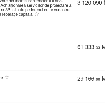
zare din incinta Penitenciarului nr.3-
3 120 090
„Achiziționarea serviciilor de proiectare a
 nr.3B, situata pe terenul cu nr.cadastral
 reparație capitală
61 333,
M
33
ie
29 166,
M
66