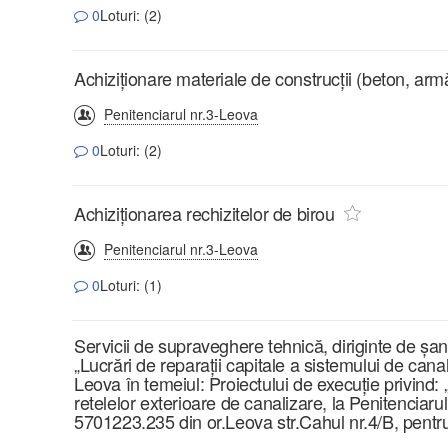
0
Loturi: (2)
Achiziționare materiale de construcții (beton, armă
Penitenciarul nr.3-Leova
0
Loturi: (2)
Achiziționarea rechizitelor de birou
Penitenciarul nr.3-Leova
0
Loturi: (1)
Servicii de supraveghere tehnică, diriginte de șanti
„Lucrări de reparații capitale a sistemului de canal
Leova în temeiul: Proiectului de execuție privind: 
retelelor exterioare de canalizare, la Penitenciarul
5701223.235 din or.Leova str.Cahul nr.4/B, pentru