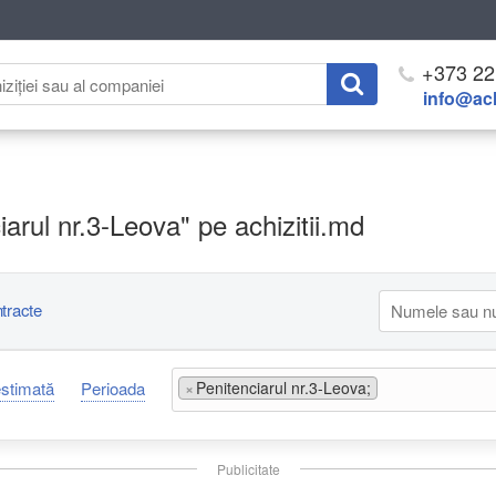
+373 22
info@ach
nciarul nr.3-Leova" pe achizitii.md
tracte
estimată
Perioada
×
Penitenciarul nr.3-Leova;
Publicitate