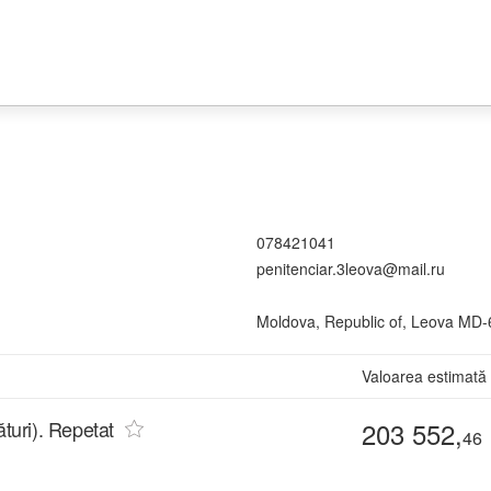
078421041
penitenciar.3leova@mail.ru
Moldova, Republic of, Leova MD-6
Valoarea estimată
ături). Repetat
203 552,
46