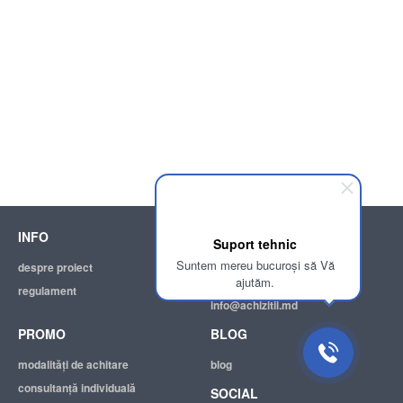
INFO
SUPPORT
Suport tehnic
Suntem mereu bucuroși să Vă
despre proiect
ajutor
ajutăm.
regulament
adresa electronică:
info@achizitii.md
PROMO
BLOG
modalităţi de achitare
blog
consultanță individuală
SOCIAL