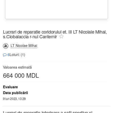
Lucrari de reparatie coridorului et. III LT Nicolaie Mihai,
s.Ciobalaccia r-nul Cantemir
LT Nicolae Mihai
6
Loturi: (1)
Valoarea estimată
664 000 MDL
Evaluare
Data publicării
9 iun 2023, 13:29
Lucrari de reparatie interioara a salii sportive si