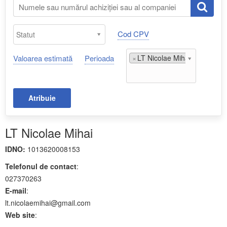
Cod CPV
Valoarea estimată
Perioada
×
LT Nicolae Mihai;
Atribuie
LT Nicolae Mihai
IDNO:
1013620008153
Telefonul de contact
:
027370263
E-mail
:
lt.nicolaemihai@gmail.com
Web site
: