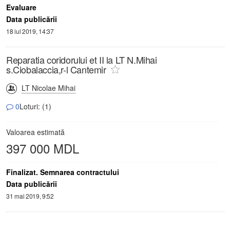
Evaluare
Data publicării
18 iul 2019, 14:37
Reparatia coridorului et II la LT N.Mihai
s.Ciobalaccia,r-l Cantemir
LT Nicolae Mihai
0
Loturi: (1)
Valoarea estimată
397 000 MDL
Finalizat. Semnarea contractului
Data publicării
31 mai 2019, 9:52