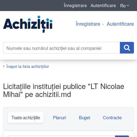
Ro
Înregistrare
Autentificare
Înregistrare
Autentificare
Înapoi la lista achiziţiilor
Licitațiile instituției publice "LT Nicolae
Mihai" pe achizitii.md
Toate achizițiile
Planuri
Buget
Contracte