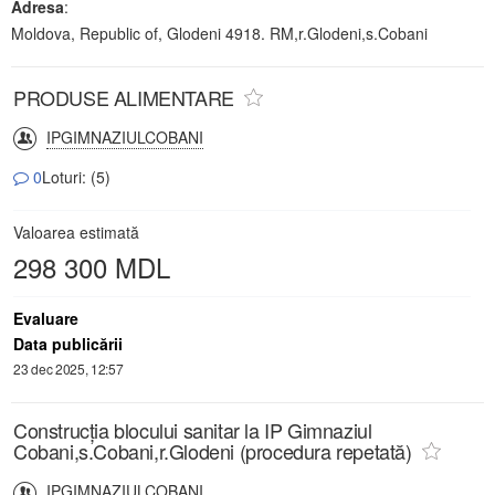
Adresa
:
Moldova, Republic of, Glodeni 4918. RM,r.Glodeni,s.Cobani
PRODUSE ALIMENTARE
IPGIMNAZIULCOBANI
0
Loturi: (5)
Valoarea estimată
298 300 MDL
Evaluare
Data publicării
23 dec 2025, 12:57
Construcția blocului sanitar la IP Gimnaziul
Cobani,s.Cobani,r.Glodeni (procedura repetată)
IPGIMNAZIULCOBANI