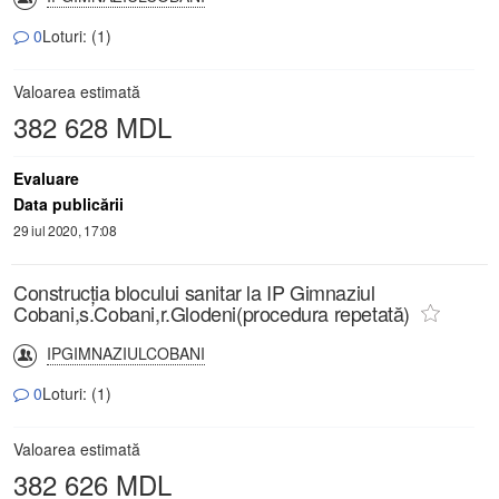
0
Loturi: (1)
Valoarea estimată
382 628 MDL
Evaluare
Data publicării
29 iul 2020, 17:08
Construcția blocului sanitar la IP Gimnaziul
Cobani,s.Cobani,r.Glodeni(procedura repetată)
IPGIMNAZIULCOBANI
0
Loturi: (1)
Valoarea estimată
382 626 MDL