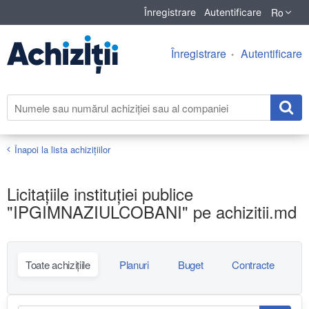
Ro
Înregistrare
Autentificare
Înregistrare
Autentificare
Înapoi la lista achiziţiilor
Licitațiile instituției publice
"IPGIMNAZIULCOBANI" pe achizitii.md
Toate achizițiile
Planuri
Buget
Contracte