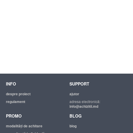
INFO
SUPPORT
despre proiect
ajutor
regulament
adresa electronică:
info@achizitii.md
PROMO
BLOG
modalităţi de achitare
blog