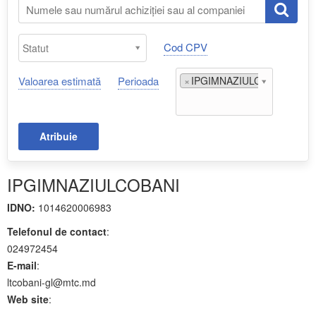
Cod CPV
Valoarea estimată
Perioada
×
IPGIMNAZIULCOBANI;
Atribuie
IPGIMNAZIULCOBANI
IDNO:
1014620006983
Telefonul de contact
:
024972454
E-mail
:
ltcobani-gl@mtc.md
Web site
: