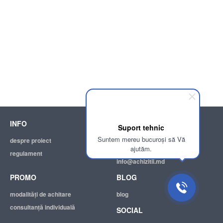
INFO
SUPPORT
Suport tehnic
Suntem mereu bucuroși să Vă
despre proiect
ajutor
ajutăm.
regulament
adresa electronică:
info@achizitii.md
PROMO
BLOG
modalităţi de achitare
blog
consultanță individuală
SOCIAL