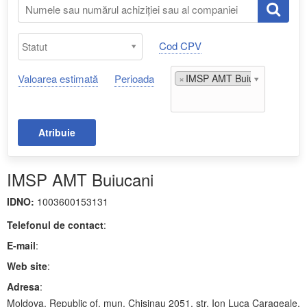
Cod CPV
Valoarea estimată
Perioada
×
IMSP AMT Buiucani;
Atribuie
IMSP AMT Buiucani
IDNO:
1003600153131
Telefonul de contact
:
E-mail
:
Web site
:
Adresa
:
Moldova, Republic of, mun. Chisinau 2051. str. Ion Luca Carageale,