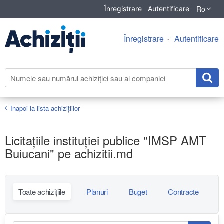
Ro
Înregistrare
Autentificare
Înregistrare
Autentificare
Înapoi la lista achiziţiilor
Licitațiile instituției publice "IMSP AMT
Buiucani" pe achizitii.md
Toate achizițiile
Planuri
Buget
Contracte