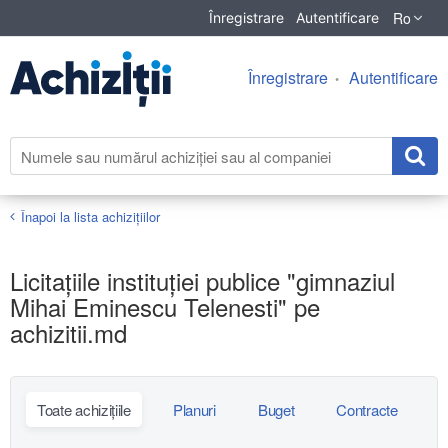
Ro
Înregistrare
Autentificare
Înregistrare
Autentificare
Înapoi la lista achiziţiilor
Licitațiile instituției publice "gimnaziul
Mihai Eminescu Telenesti" pe
achizitii.md
Toate achizițiile
Planuri
Buget
Contracte