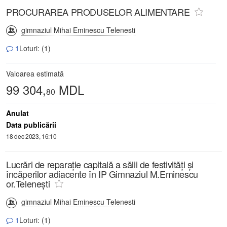
PROCURAREA PRODUSELOR ALIMENTARE
gimnaziul Mihai Eminescu Telenesti
1
Loturi: (1)
Valoarea estimată
99 304,
MDL
80
Anulat
Data publicării
18 dec 2023, 16:10
Lucrări de reparație capitală a sălii de festivități și
încăperilor adiacente în IP Gimnaziul M.Eminescu
or.Telenești
gimnaziul Mihai Eminescu Telenesti
1
Loturi: (1)