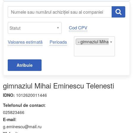
Cod CPV
Valoarea estimată
Perioada
×
gimnaziul Mihai Eminescu Te
Atribuie
gimnaziul Mihai Eminescu Telenesti
IDNO:
1012620011446
Telefonul de contact
:
025823466
E-mail
:
g.eminescu@mail.ru