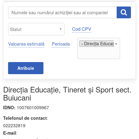
Cod CPV
Valoarea estimată
Perioada
×
Direcţia Educaţie, Tineret şi
Atribuie
Direcţia Educaţie, Tineret şi Sport sect.
Buiucani
IDNO:
1007601009967
Telefonul de contact
:
022232819
E-mail
: