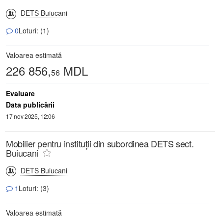
DETS Buiucani
0
Loturi: (1)
Valoarea estimată
226 856,
MDL
56
Evaluare
Data publicării
17 nov 2025, 12:06
Mobilier pentru instituții din subordinea DETS sect.
Buiucani
DETS Buiucani
1
Loturi: (3)
Valoarea estimată