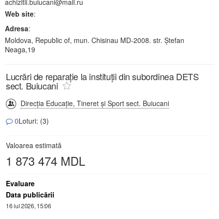
achizitii.buiucani@mail.ru
Web site
:
Adresa
:
Moldova, Republic of, mun. Chisinau MD-2008. str. Ștefan
Neaga,19
Lucrări de reparație la instituții din subordinea DETS
sect. Buiucani
Direcţia Educaţie, Tineret şi Sport sect. Buiucani
0
Loturi: (3)
Valoarea estimată
1 873 474 MDL
Evaluare
Data publicării
16 iul 2026, 15:06