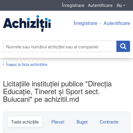
Ro
Înregistrare
Autentificare
Înregistrare
Autentificare
Înapoi la lista achiziţiilor
Licitațiile instituției publice "Direcţia
Educaţie, Tineret şi Sport sect.
Buiucani" pe achizitii.md
Toate achizițiile
Planuri
Buget
Contracte