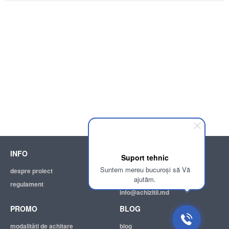
INFO
SUPPORT
Suport tehnic
Suntem mereu bucuroși să Vă
despre proiect
ajutor
ajutăm.
regulament
adresa electronică:
info@achizitii.md
PROMO
BLOG
modalităţi de achitare
blog