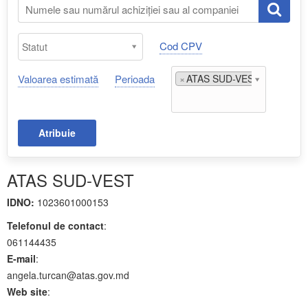
Cod CPV
Valoarea estimată
Perioada
×
ATAS SUD-VEST;
Atribuie
ATAS SUD-VEST
IDNO:
1023601000153
Telefonul de contact
:
061144435
E-mail
:
angela.turcan@atas.gov.md
Web site
: