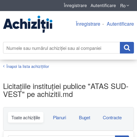
Ro
Înregistrare
Autentificare
Înregistrare
Autentificare
Înapoi la lista achiziţiilor
Licitațiile instituției publice "ATAS SUD-
VEST" pe achizitii.md
Toate achizițiile
Planuri
Buget
Contracte