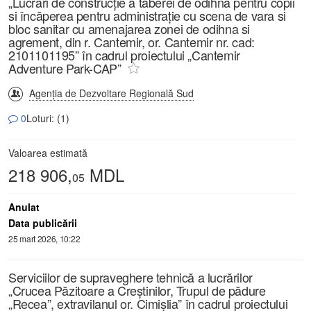
„Lucrări de construcție a taberei de odihnă pentru copii
si încăperea pentru administrație cu scena de vara si
bloc sanitar cu amenajarea zonei de odihna si
agrement, din r. Cantemir, or. Cantemir nr. cad:
2101101195” în cadrul proiectului „Cantemir
Adventure Park-CAP”
Agenția de Dezvoltare Regională Sud
0
Loturi: (1)
Valoarea estimată
218 906,
MDL
05
Anulat
Data publicării
25 mart 2026, 10:22
Serviciilor de supraveghere tehnică a lucrărilor
„Crucea Păzitoare a Creștinilor, Trupul de pădure
„Recea”, extravilanul or. Cimișlia” în cadrul proiectului