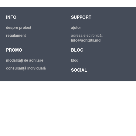
INFO
SUPPORT
despre proiect
ajutor
regulament
adresa electronică:
info@achizitii.md
PROMO
BLOG
modalităţi de achitare
blog
consultanță individuală
SOCIAL
© 2026