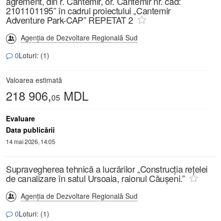
agrement, din r. Cantemir, or. Cantemir nr. cad:
2101101195” în cadrul proiectului „Cantemir
Adventure Park-CAP” REPETAT 2
Agenția de Dezvoltare Regională Sud
0
Loturi: (1)
Valoarea estimată
218 906,
MDL
05
Evaluare
Data publicării
14 mai 2026, 14:05
Supravegherea tehnică a lucrărilor „Construcția rețelei
de canalizare în satul Ursoaia, raionul Căușeni.”
Agenția de Dezvoltare Regională Sud
0
Loturi: (1)