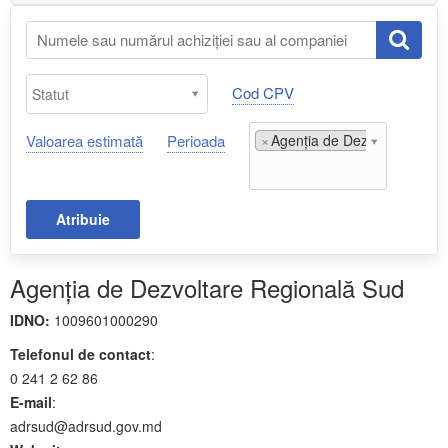
Cod CPV
Valoarea estimată
Perioada
×
Agenția de Dezvoltare Regi
Atribuie
Agenția de Dezvoltare Regională Sud
IDNO:
1009601000290
Telefonul de contact
:
0 241 2 62 86
E-mail
:
adrsud@adrsud.gov.md