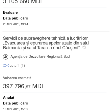
3 105 660 MDL
Evaluare
Data publicării
25 febr 2026, 13:44
Servicii de supraveghere tehnică a lucrărilorr
„Evacuarea și epurarea apelor uzate din satul
Baimaclia și satul Taraclia r-nul Căușeni”
Agenția de Dezvoltare Regională Sud
0
Loturi: (1)
Valoarea estimată
397 796,
MDL
57
Anulat
Data publicării
18 febr 2026, 15:52