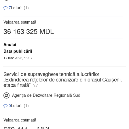
7
Loturi: (1)
Valoarea estimată
36 163 325 MDL
Anulat
Data publicării
17 febr 2026, 16:07
Servicii de supraveghere tehnică a lucrărilor
„Extinderea rețelelor de canalizare din orașul Căușeni,
etapa finală”
Agenția de Dezvoltare Regională Sud
0
Loturi: (1)
Valoarea estimată
659 411,
MDL