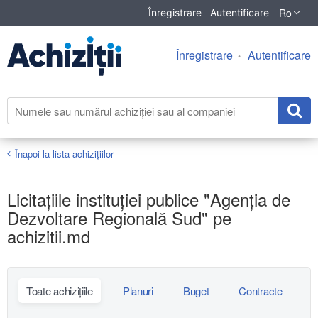
Ro
Înregistrare
Autentificare
Înregistrare
Autentificare
Înapoi la lista achiziţiilor
Licitațiile instituției publice "Agenția de
Dezvoltare Regională Sud" pe
achizitii.md
Toate achizițiile
Planuri
Buget
Contracte