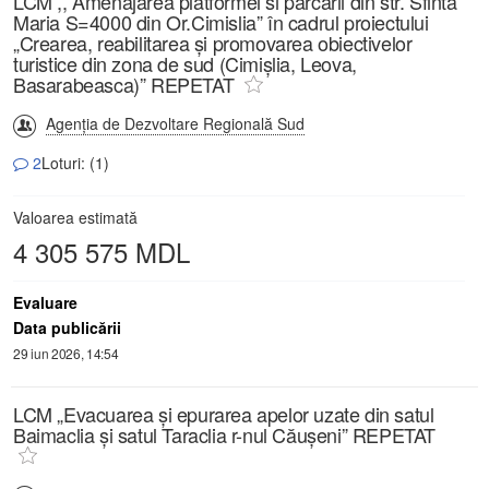
LCM ,, Amenajarea platformei si parcarii din str. Sfinta
Maria S=4000 din Or.Cimislia” în cadrul proiectului
„Crearea, reabilitarea și promovarea obiectivelor
turistice din zona de sud (Cimișlia, Leova,
Basarabeasca)” REPETAT
Agenția de Dezvoltare Regională Sud
2
Loturi: (1)
Valoarea estimată
4 305 575 MDL
Evaluare
Data publicării
29 iun 2026, 14:54
LCM „Evacuarea și epurarea apelor uzate din satul
Baimaclia și satul Taraclia r-nul Căușeni” REPETAT