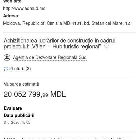
Web site
:
http://www.adrsud.md
Adresa
:
Moldova, Republic of, Cimislia MD-4101. bd. Ștefan cel Mare, 12
Achiziționarea lucrărilor de construcție în cadrul
proiectului: „Văleni – Hub turistic regional”
Agenția de Dezvoltare Regională Sud
2
Loturi: (3)
Valoarea estimată
20 052 799,
MDL
99
Evaluare
Data publicării
3 iul 2026, 15:05