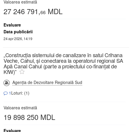
Valoarea estimată
27 246 791,
MDL
66
Evaluare
Data publicării
24 apr 2026, 14:19
„Construcția sistemului de canalizare în satul Crihana
Veche, Cahul, și conectarea la operatorul regional SA
Apă Canal Cahul (parte a proiectului co-finanțat de
KfW)”
Agenția de Dezvoltare Regională Sud
1
Loturi: (1)
Valoarea estimată
19 898 250 MDL
Evaluare