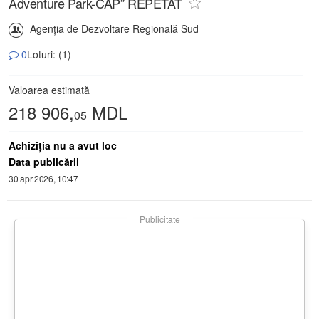
Adventure Park-CAP” REPETAT
Agenția de Dezvoltare Regională Sud
0
Loturi: (1)
Valoarea estimată
218 906,
MDL
05
Achiziţia nu a avut loc
Data publicării
30 apr 2026, 10:47
Publicitate