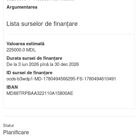
Argumentarea
Lista surselor de finanțare
Valoarea estimată
225000.0 MDL
Durata sursei de finanțare
De la 3 iun 2026 pînă la 30 dec 2026
ID sursei de finanțare
ocds-b3wdp1-MD-1780494566295-FS-1780494610491
IBAN
MD88TRPBAA322110A15800AE
Statut
Planificare