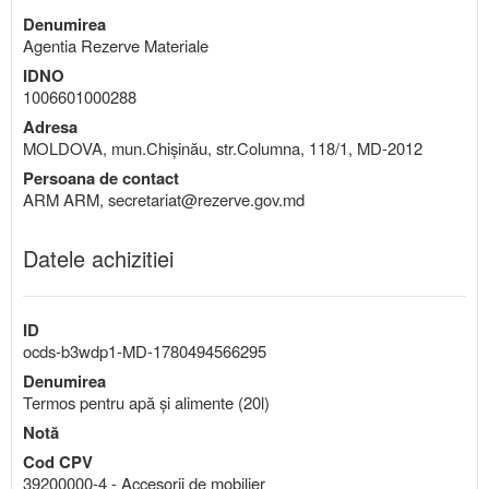
Denumirea
Agentia Rezerve Materiale
IDNO
1006601000288
Adresa
MOLDOVA, mun.Chişinău, str.Columna, 118/1, MD-2012
Persoana de contact
ARM ARM, secretariat@rezerve.gov.md
Datele achizitiei
ID
ocds-b3wdp1-MD-1780494566295
Denumirea
Termos pentru apă și alimente (20l)
Notă
Cod CPV
39200000-4 - Accesorii de mobilier