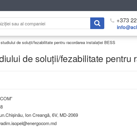
+373 22
info@ach
 studiului de soluții/fezabilitate pentru racordarea instalației BESS
diului de soluții/fezabilitate pentr
OCOM”
38
.Chişinău, Ion Creangă, 6V, MD-2069
 vadim.isopel@energocom.md