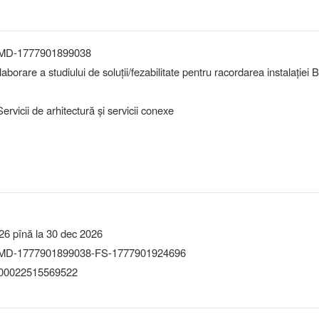
-MD-1777901899038
elaborare a studiului de soluții/fezabilitate pentru racordarea instalației
rvicii de arhitectură şi servicii conexe
26 pînă la 30 dec 2026
MD-1777901899038-FS-1777901924696
0022515569522