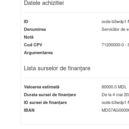
Datele achizitiei
ID
ocds-b3wdp1
Denumirea
Serviciilor de 
Notă
Cod CPV
71200000-0 - Se
Argumentarea
Lista surselor de finanțare
Valoarea estimată
60000.0 MDL
Durata sursei de finanțare
De la 4 mai 20
ID sursei de finanțare
ocds-b3wdp1-
IBAN
MD57AG00000