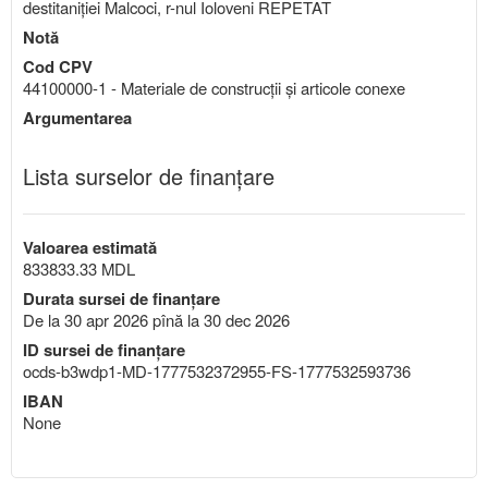
destitaniției Malcoci, r-nul Ioloveni REPETAT
Notă
Cod CPV
44100000-1 - Materiale de construcţii şi articole conexe
Argumentarea
Lista surselor de finanțare
Valoarea estimată
833833.33 MDL
Durata sursei de finanțare
De la 30 apr 2026 pînă la 30 dec 2026
ID sursei de finanțare
ocds-b3wdp1-MD-1777532372955-FS-1777532593736
IBAN
None