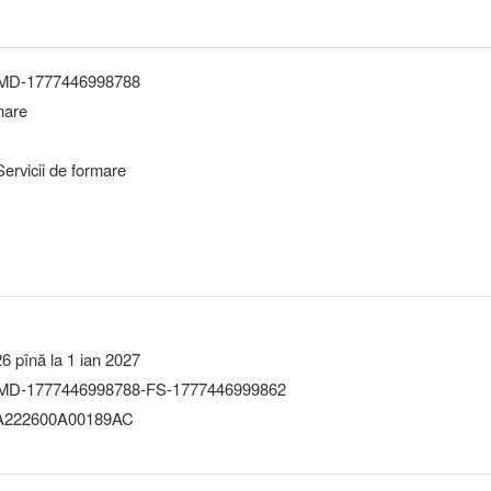
-MD-1777446998788
mare
ervicii de formare
26 pînă la 1 ian 2027
MD-1777446998788-FS-1777446999862
222600A00189AC