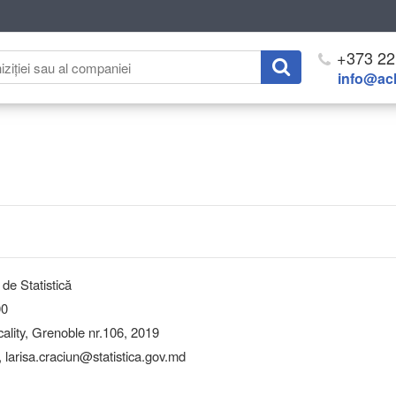
+373 22
info@ach
 de Statistică
00
lity, Grenoble nr.106, 2019
, larisa.craciun@statistica.gov.md