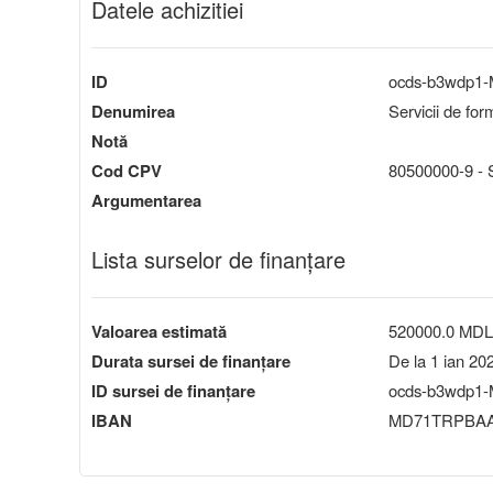
Datele achizitiei
ID
ocds-b3wdp1
Denumirea
Servicii de for
Notă
Cod CPV
80500000-9 - S
Argumentarea
Lista surselor de finanțare
Valoarea estimată
520000.0 MDL
Durata sursei de finanțare
De la 1 ian 20
ID sursei de finanțare
ocds-b3wdp1-
IBAN
MD71TRPBAA