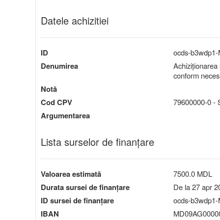
Datele achizitiei
ID
ocds-b3wdp1
Denumirea
Achiziționarea s
conform necesi
Notă
Cod CPV
79600000-0 - S
Argumentarea
Lista surselor de finanțare
Valoarea estimată
7500.0 MDL
Durata sursei de finanțare
De la 27 apr 2
ID sursei de finanțare
ocds-b3wdp1-
IBAN
MD09AG00000