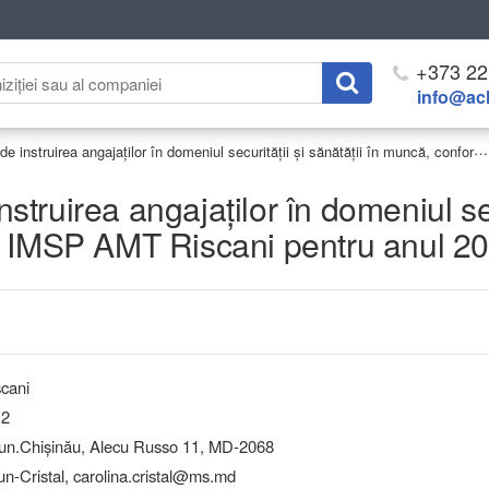
+373 22
info@ach
Achiziționarea serviciilor de instruirea angajaților în domeniul securității și sănătății în muncă, conform necesitatilor IMSP AMT Riscani pentru anul 2026 (repetat)
nstruirea angajaților în domeniul sec
r IMSP AMT Riscani pentru anul 20
cani
12
.Chişinău, Alecu Russo 11, MD-2068
un-Cristal, carolina.cristal@ms.md