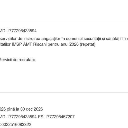
-MD-1777298433594
erviciilor de instruirea angajaților în domeniul securității și sănătății î
tatilor IMSP AMT Riscani pentru anul 2026 (repetat)
ervicii de recrutare
026 pînă la 30 dec 2026
MD-1777298433594-FS-1777298457207
0022516083322