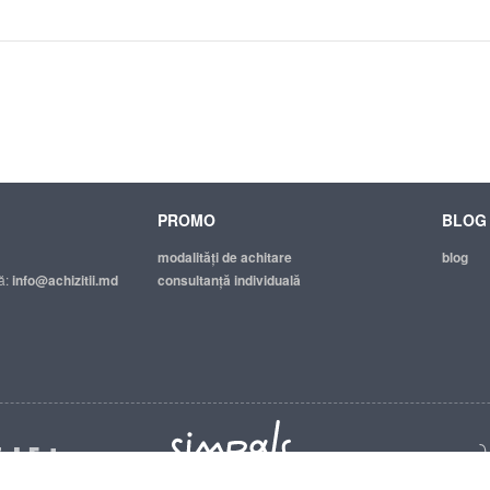
PROMO
BLOG
modalităţi de achitare
blog
ă:
info@achizitii.md
consultanță individuală
© 2026