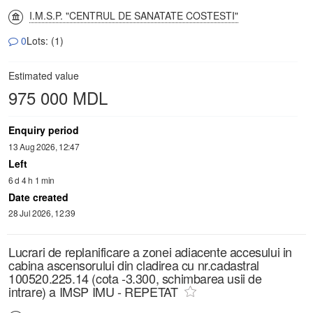
I.M.S.P. "CENTRUL DE SANATATE COSTESTI"
0
Lots: (1)
Estimated value
975 000 MDL
Enquiry period
13 Aug 2026, 12:47
Left
6 d 4 h 1 min
Date created
28 Jul 2026, 12:39
Lucrari de replanificare a zonei adiacente accesului in
cabina ascensorului din cladirea cu nr.cadastral
100520.225.14 (cota -3.300, schimbarea usii de
intrare) a IMSP IMU - REPETAT