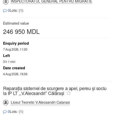
INSPECTORATUL GENERAL PENTRU MIGRATIE
0
Lots: (1)
Estimated value
246 950 MDL
Enquiry period
7 Aug 2026, 11:30
Left
3 h 1 min
Date created
4 Aug 2026, 16:36
Reparația sistemei de scurgere a apei, pereu și soclu
la IP LT ,,V.Alecsandri” Călărași
Liceul Teoretic V.Alecsandri Calarasi
0
Lots: (1)