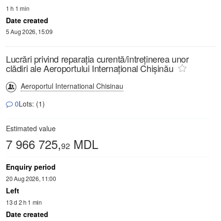
1 h 1 min
Date created
5 Aug 2026, 15:09
Lucrări privind reparația curentă/întreținerea unor
clădiri ale Aeroportului Internațional Chișinău
Aeroportul International Chisinau
0
Lots: (1)
Estimated value
7 966 725,
MDL
92
Enquiry period
20 Aug 2026, 11:00
Left
13 d 2 h 1 min
Date created