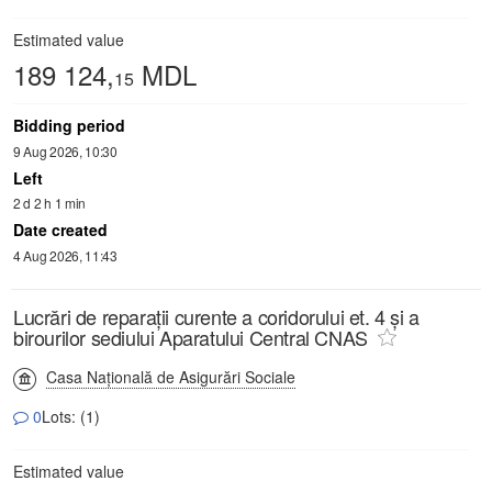
Estimated value
189 124,
MDL
15
Bidding period
9 Aug 2026, 10:30
Left
2 d 2 h 1 min
Date created
4 Aug 2026, 11:43
Lucrări de reparații curente a coridorului et. 4 și a
birourilor sediului Aparatului Central CNAS
Casa Națională de Asigurări Sociale
0
Lots: (1)
Estimated value