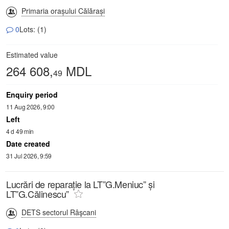
Primaria orașului Călărași
0
Lots: (1)
Estimated value
264 608,
MDL
49
Enquiry period
11 Aug 2026, 9:00
Left
4 d 49 min
Date created
31 Jul 2026, 9:59
Lucrări de reparație la LT”G.Meniuc” și
LT”G.Călinescu”
DETS sectorul Râşcani