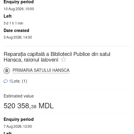
Enquiry period
10 Aug 2026, 10:00
Left
3 d 1 h 1 min
Date created
3 Aug 2026, 14:30
Reparația capitală a Bibliotecii Publice din satul
Hansca, raionul Ialoveni
PRIMARIA SATULUI HANSCA
1
Lots: (1)
Estimated value
520 358,
MDL
38
Enquiry period
7 Aug 2026, 12:00
Left