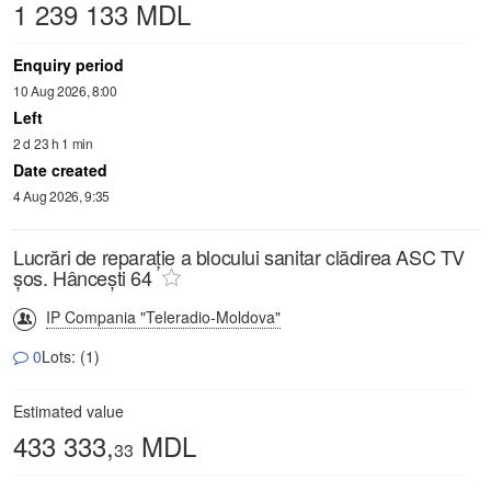
1 239 133 MDL
Enquiry period
10 Aug 2026, 8:00
Left
2 d 23 h 1 min
Date created
4 Aug 2026, 9:35
Lucrări de reparație a blocului sanitar clădirea ASC TV
șos. Hâncești 64
IP Compania "Teleradio-Moldova"
0
Lots: (1)
Estimated value
433 333,
MDL
33