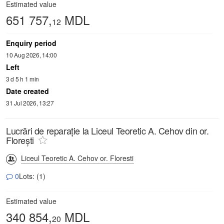
Estimated value
651 757,
MDL
12
Enquiry period
10 Aug 2026, 14:00
Left
3 d 5 h 1 min
Date created
31 Jul 2026, 13:27
Lucrări de reparație la Liceul Teoretic A. Cehov din or.
Florești
Liceul Teoretic A. Cehov or. Floresti
0
Lots: (1)
Estimated value
340 854,
MDL
20