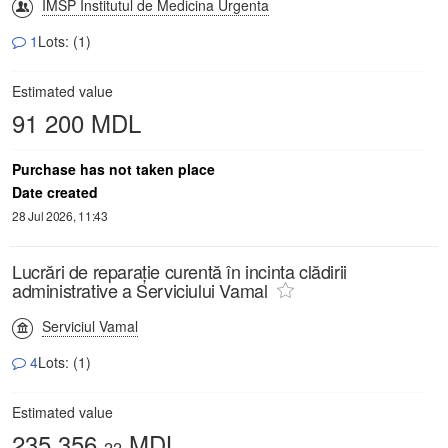
IMSP Institutul de Medicina Urgenta
1
Lots: (1)
Estimated value
91 200 MDL
Purchase has not taken place
Date created
28 Jul 2026, 11:43
Lucrări de reparație curentă în incinta clădirii
administrative a Serviciului Vamal
Serviciul Vamal
4
Lots: (1)
Estimated value
235 356,
MDL
22