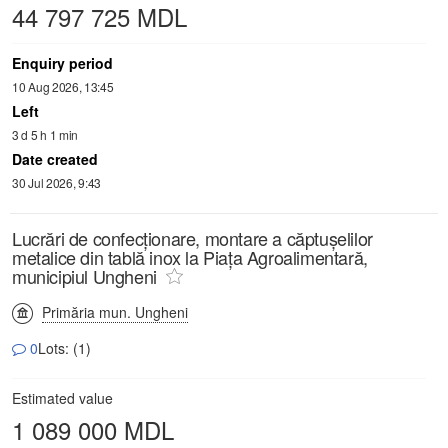
44 797 725 MDL
Enquiry period
10 Aug 2026, 13:45
Left
3 d 5 h 1 min
Date created
30 Jul 2026, 9:43
Lucrări de confecționare, montare a căptușelilor
metalice din tablă inox la Piața Agroalimentară,
municipiul Ungheni
Primăria mun. Ungheni
0
Lots: (1)
Estimated value
1 089 000 MDL