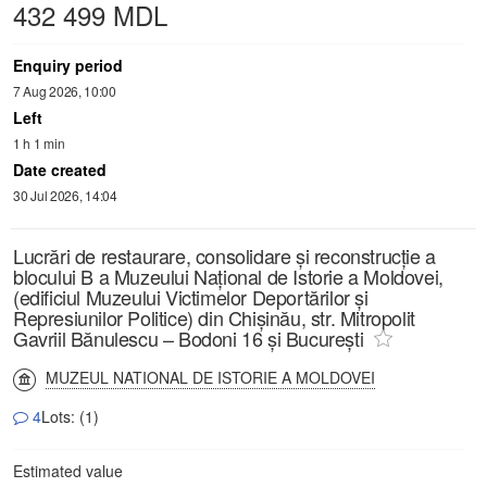
432 499 MDL
Enquiry period
7 Aug 2026, 10:00
Left
1 h 1 min
Date created
30 Jul 2026, 14:04
Lucrări de restaurare, consolidare și reconstrucție a
blocului B a Muzeului Național de Istorie a Moldovei,
(edificiul Muzeului Victimelor Deportărilor și
Represiunilor Politice) din Chișinău, str. Mitropolit
Gavriil Bănulescu – Bodoni 16 și București
MUZEUL NATIONAL DE ISTORIE A MOLDOVEI
4
Lots: (1)
Estimated value