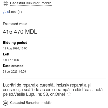
Cadastrul Bunurilor Imobile
0
Lots: (1)
Estimated value
415 470 MDL
Bidding period
12 Aug 2026, 10:00
Left
5 d 1 h 1 min
Date created
31 Jul 2026, 16:09
Lucrări de reparație curentă, inclusiv reparația și
construcția scării de acces cu rampă la clădirea situată
pe str.Vasile Lupu, nr. 38, or.Orhei
Cadastrul Bunurilor Imobile