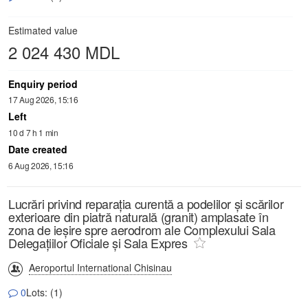
Estimated value
2 024 430 MDL
Enquiry period
17 Aug 2026, 15:16
Left
10 d 7 h 1 min
Date created
6 Aug 2026, 15:16
Lucrări privind reparația curentă a podelilor și scărilor
exterioare din piatră naturală (granit) amplasate în
zona de ieșire spre aerodrom ale Complexului Sala
Delegațiilor Oficiale și Sala Expres
Aeroportul International Chisinau
0
Lots: (1)