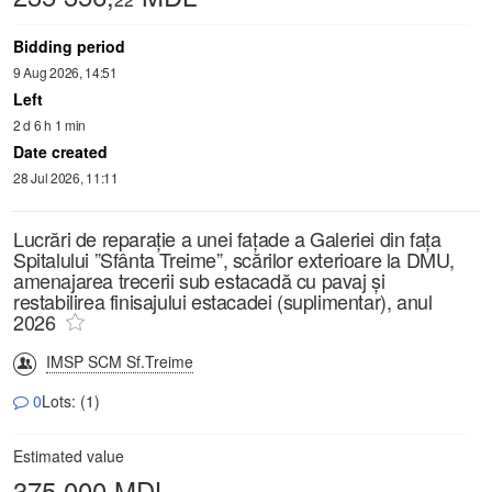
Bidding period
9 Aug 2026, 14:51
Left
2 d 6 h 1 min
Date created
28 Jul 2026, 11:11
Lucrări de reparație a unei fațade a Galeriei din fața
Spitalului ”Sfânta Treime”, scărilor exterioare la DMU,
amenajarea trecerii sub estacadă cu pavaj și
restabilirea finisajului estacadei (suplimentar), anul
2026
IMSP SCM Sf.Treime
0
Lots: (1)
Estimated value
375 000 MDL