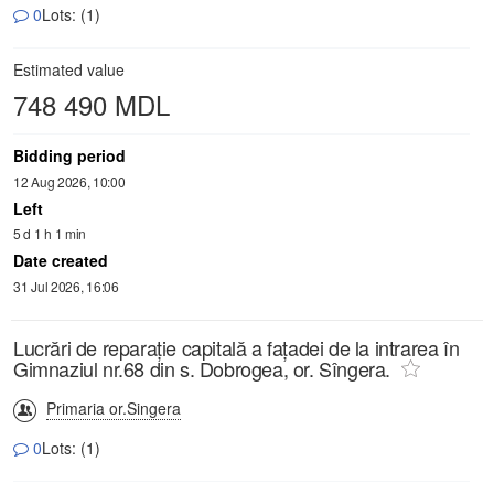
0
Lots: (1)
Estimated value
748 490 MDL
Bidding period
12 Aug 2026, 10:00
Left
5 d 1 h 1 min
Date created
31 Jul 2026, 16:06
Lucrări de reparație capitală a fațadei de la intrarea în
Gimnaziul nr.68 din s. Dobrogea, or. Sîngera.
Primaria or.Singera
0
Lots: (1)