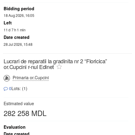
Bidding period
18 Aug 2026, 16:05
Left
11 d 7 h 1 min
Date created
28 Jul 2026, 15:48
Lucrari de reparatii la gradinita nr 2 “Floricica”
or.Cupcini r-nul Edinet
Primaria or.Cupcini
0
Lots: (1)
Estimated value
282 258 MDL
Evaluation
Date created