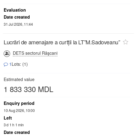
Evaluation
Date created
31 Jul 2026, 11:44
Lucrări de amenajare a curtții la LT”M.Sadoveanu”
DETS sectorul Râşcani
1
Lots: (1)
Estimated value
1 833 330 MDL
Enquiry period
10 Aug 2026, 10:00
Left
3 d 1 h 1 min
Date created