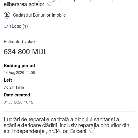
eliberarea actelor
Cadastrul Bunurilor Imobile
1
Lots: (1)
Estimated value
634 800 MDL
Bidding period
14 Aug 2026, 11:00
Left
7 d 2 h 1 min
Date created
31 Jul 2026, 16:12
Lucrări de reparație capitală a blocului sanitar și a
scării exterioare clădirii, inclusiv reparația birourilor din
str. Independenței, nr.34, or. Briceni