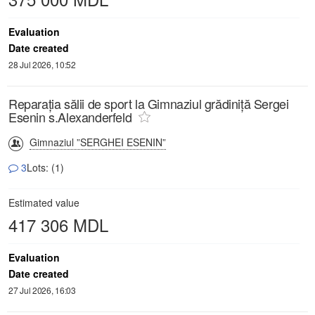
Evaluation
Date created
28 Jul 2026, 10:52
Reparația sălii de sport la Gimnaziul grădiniță Sergei
Esenin s.Alexanderfeld
Gimnaziul ”SERGHEI ESENIN”
3
Lots: (1)
Estimated value
417 306 MDL
Evaluation
Date created
27 Jul 2026, 16:03