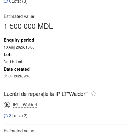
0
Lots: (3)
Estimated value
1 500 000 MDL
Enquiry period
10 Aug 2026, 10:00
Left
3 d 1 h 1 min
Date created
31 Jul 2026, 9:43
Lucrări de reparație la IP LT"Waldorf"
IPLT Waldorf
3
Lots: (2)
Estimated value