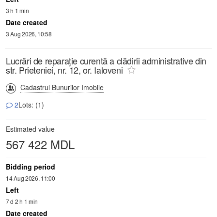
3 h 1 min
Date created
3 Aug 2026, 10:58
Lucrări de reparație curentă a clădirii administrative din
str. Prieteniei, nr. 12, or. Ialoveni
Cadastrul Bunurilor Imobile
2
Lots: (1)
Estimated value
567 422 MDL
Bidding period
14 Aug 2026, 11:00
Left
7 d 2 h 1 min
Date created