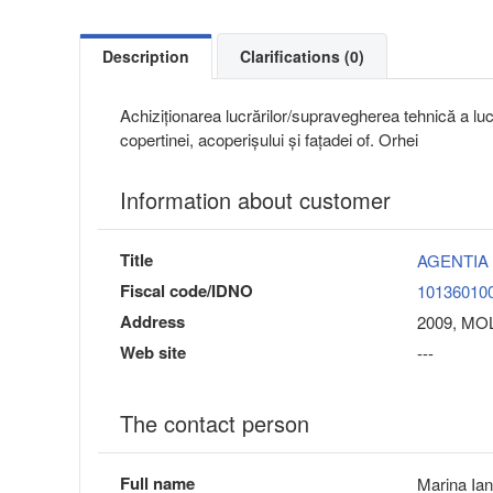
Description
Clarifications (0)
Achiziționarea lucrărilor/supravegherea tehnică a lucră
copertinei, acoperișului și fațadei of. Orhei
Information about customer
Title
AGENTIA
Fiscal code/IDNO
10136010
Address
2009, MOL
Web site
---
The contact person
Full name
Marina Ian