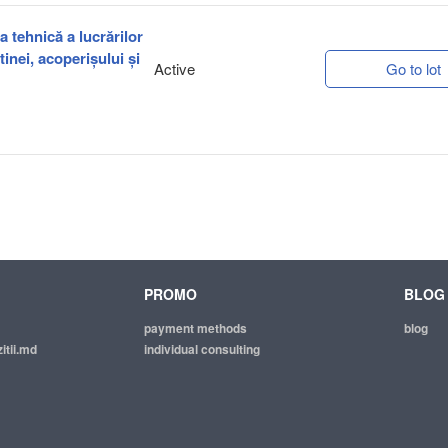
a tehnică a lucrărilor
tinei, acoperișului și
Active
Go to lot
PROMO
BLOG
payment methods
blog
itii.md
individual consulting