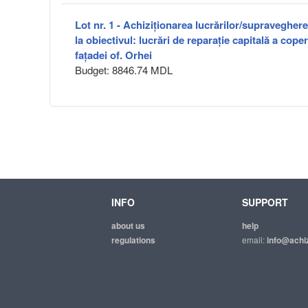
Lot nr. 1 - Achiziționarea lucrărilor/supraveghere
la obiectivul: lucrări de reparație capitală a coper
fațadei of. Orhei
Budget: 8846.74 MDL
INFO
SUPPORT
about us
help
regulations
email:
info@achiz