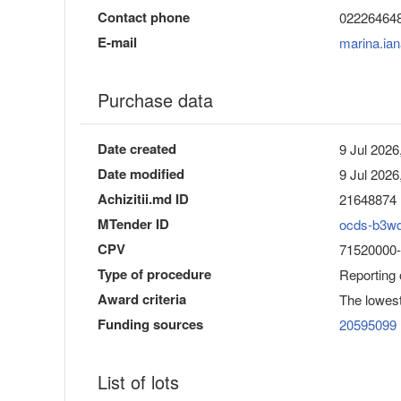
Contact phone
02226464
E-mail
marina.ia
Purchase data
Date created
9 Jul 2026
Date modified
9 Jul 2026
Achizitii.md ID
21648874
MTender ID
ocds-b3w
CPV
71520000-9
Type of procedure
Reporting
Award criteria
The lowest
Funding sources
20595099
List of lots