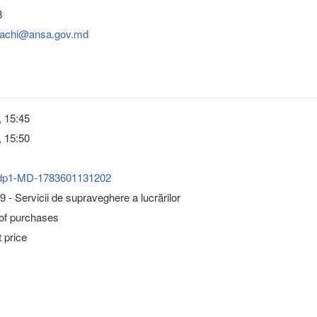
8
nachi@ansa.gov.md
, 15:45
, 15:50
dp1-MD-1783601131202
 - Servicii de supraveghere a lucrărilor
 of purchases
 price