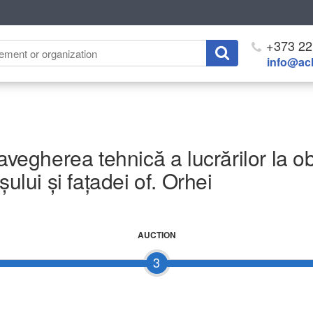
+373 22
info@ach
avegherea tehnică a lucrărilor la obi
șului și fațadei of. Orhei
AUCTION
3