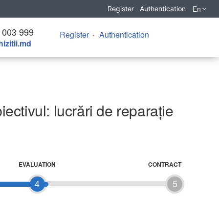
En
Register
Authentication
 003 999
Register
Authentication
izitii.md
ectivul: lucrări de reparație
EVALUATION
CONTRACT
4
5