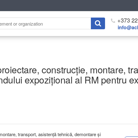
+373 22
info@ach
proiectare, construcție, montare, tr
dului expozițional al RM pentru ex
, montare, transport, asistență tehnică, demontare și