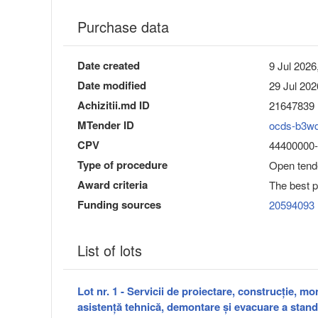
Purchase data
Date created
9 Jul 2026
Date modified
29 Jul 202
Achizitii.md ID
21647839
MTender ID
ocds-b3w
CPV
44400000-4
Type of procedure
Open tend
Award criteria
The best pr
Funding sources
20594093
List of lots
Lot nr. 1 - Servicii de proiectare, construcție, mo
asistență tehnică, demontare și evacuare a standu