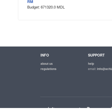
RM
Budget: 671320.0 MDL
INFO
SUPPORT
about us
help
regulations
email:
info@achiz