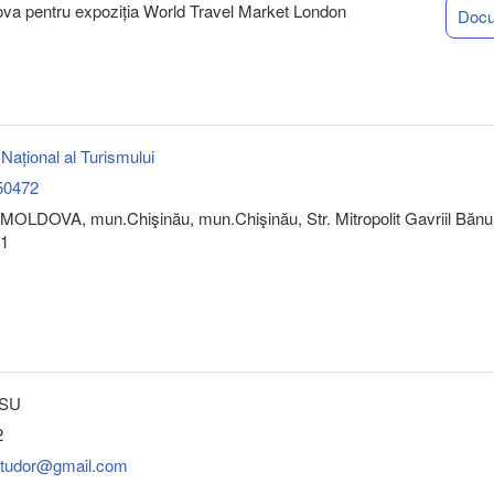
dova pentru expoziția World Travel Market London
Doc
l Național al Turismului
50472
MOLDOVA, mun.Chişinău, mun.Chişinău, Str. Mitropolit Gavriil Bănu
/1
SSU
2
.tudor@gmail.com