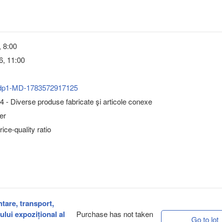
, 8:00
6, 11:00
dp1-MD-1783572917125
 - Diverse produse fabricate şi articole conexe
er
ice-quality ratio
ntare, transport,
lui expozițional al
Purchase has not taken
Go to lot