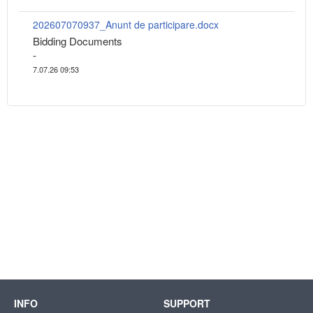
202607070937_Anunt de participare.docx
Bidding Documents
-
7.07.26 09:53
INFO
SUPPORT
Suport tehnic