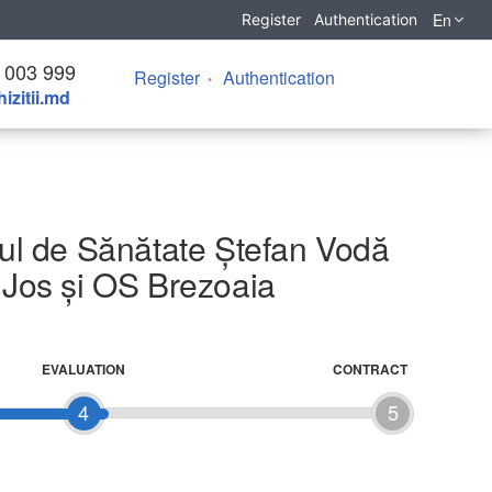
En
Register
Authentication
 003 999
Register
Authentication
izitii.md
trul de Sănătate Ștefan Vodă
 Jos și OS Brezoaia
EVALUATION
CONTRACT
4
5