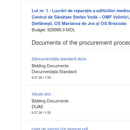
Lot nr. 1 - Lucrări de reparație a edificiilor medi
Centrul de Sănătate Ștefan Vodă – OMF Volintir
Ștefănești, OS Marianca de Jos și OS Brezoaia
Budget: 829986.0 MDL
Documents of the procurement proce
2documentația standard.docx
Bidding Documents
Documentația Standard
6.07.26 11:53
3duae.doc
Bidding Documents
DUAE
6.07.26 11:53
caiet de sarcini f1b.semnat.pdf