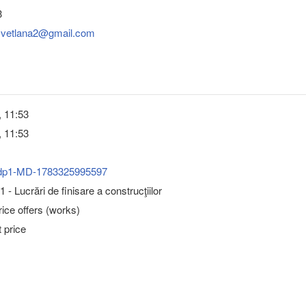
3
.svetlana2@gmail.com
, 11:53
, 11:53
dp1-MD-1783325995597
- Lucrări de finisare a construcţiilor
ice offers (works)
 price