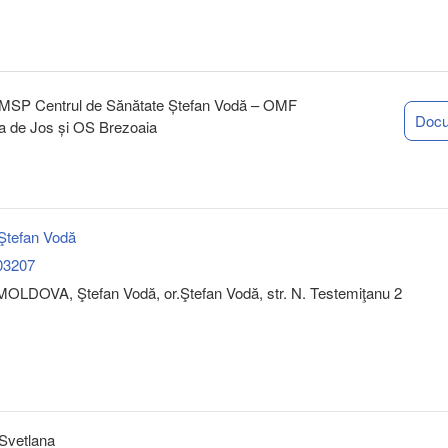
rul IMSP Centrul de Sănătate Ștefan Vodă – OMF
Doc
a de Jos și OS Brezoaia
tefan Vodă
03207
OLDOVA, Ştefan Vodă, or.Ştefan Vodă, str. N. Testemiţanu 2
Svetlana