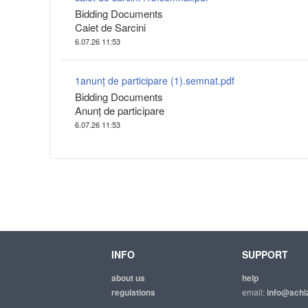
Bidding Documents
Caiet de Sarcini
6.07.26 11:53
1anunț de participare (1).semnat.pdf
Bidding Documents
Anunț de participare
6.07.26 11:53
INFO
SUPPORT
about us
help
regulations
email:
info@achiz