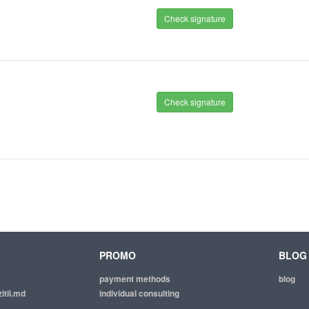
Check signature
Check signature
PROMO
BLOG
payment methods
blog
itii.md
individual consulting