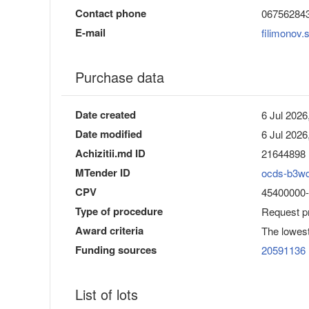
Contact phone
06756284
E-mail
filimonov
Purchase data
Date created
6 Jul 2026
Date modified
6 Jul 2026
Achizitii.md ID
21644898
MTender ID
ocds-b3w
CPV
45400000-1 
Type of procedure
Request pr
Award criteria
The lowest
Funding sources
20591136
List of lots