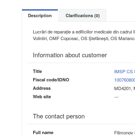
Description
Clarifications (0)
Lucrări de reparație a edificiilor medicale din cad
Volintiri, OMF Copceac, OS Ștefănești, OS Marianc
Information about customer
Title
IMSP CS Ş
Fiscal code/IDNO
10076080
Address
MD4201, M
Web site
---
The contact person
Full name
Filimonov 