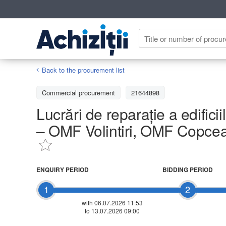
Back to the procurement list
Commercial procurement
21644898
Lucrări de reparație a edific
– OMF Volintiri, OMF Copcea
ENQUIRY PERIOD
BIDDING PERIOD
1
2
with 06.07.2026 11:53
to 13.07.2026 09:00