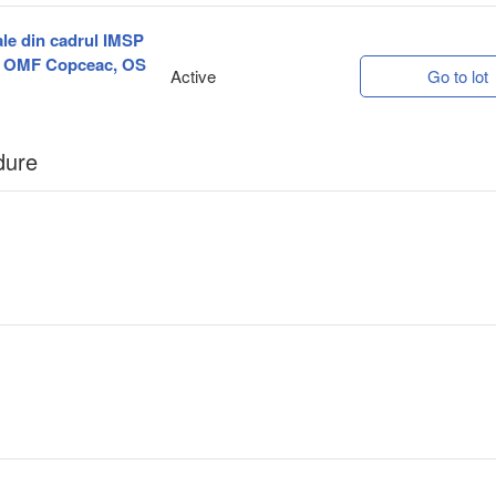
cale din cadrul IMSP
i, OMF Copceac, OS
Active
Go to lot
dure