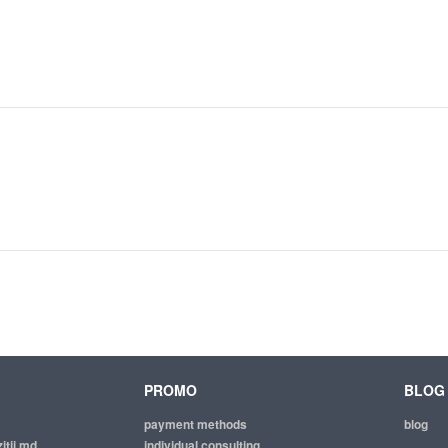
PROMO
BLOG
payment methods
blog
itii.md
individual consulting