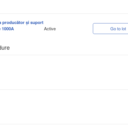
la producător și suport
e 1000A
Active
Go to lot
dure