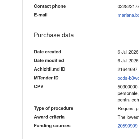
Contact phone
02282217
E-mail
mariana.
Purchase data
Date created
6 Jul 2026
Date modified
6 Jul 2026
Achizitii.md ID
21644697
MTender ID
ocds-b3w
CPV
50300000-8
personale,
pentru ech
Type of procedure
Request pr
Award criteria
The lowest
Funding sources
20590909