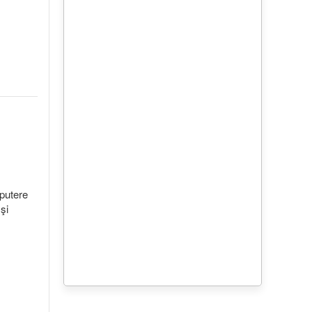
mputere
şi