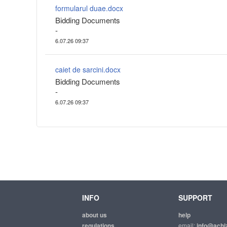
formularul duae.docx
Bidding Documents
-
6.07.26 09:37
caiet de sarcini.docx
Bidding Documents
-
6.07.26 09:37
INFO
SUPPORT
about us
help
regulations
email:
info@achiz