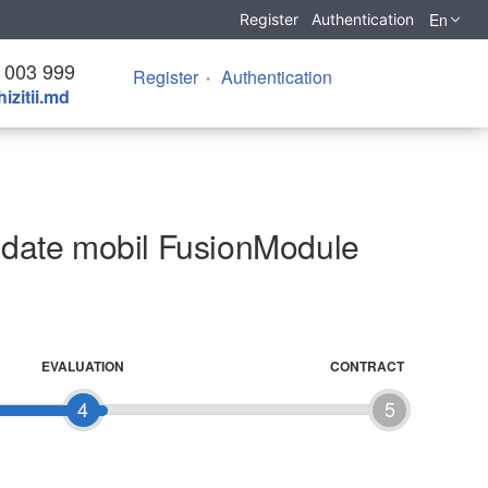
En
Register
Authentication
 003 999
Register
Authentication
izitii.md
de date mobil FusionModule
EVALUATION
CONTRACT
4
5