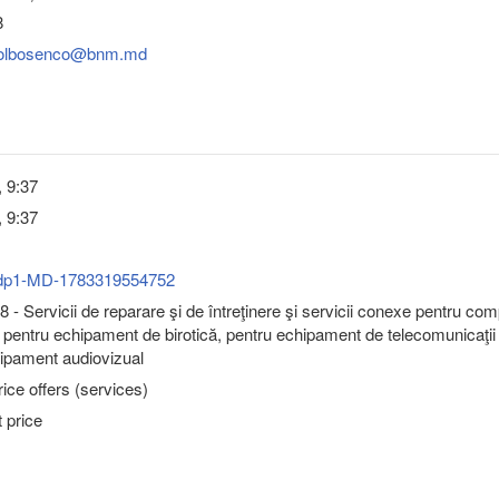
8
bolbosenco@bnm.md
, 9:37
, 9:37
dp1-MD-1783319554752
 - Servicii de reparare şi de întreţinere şi servicii conexe pentru co
 pentru echipament de birotică, pentru echipament de telecomunicaţii 
ipament audiovizual
ice offers (services)
 price