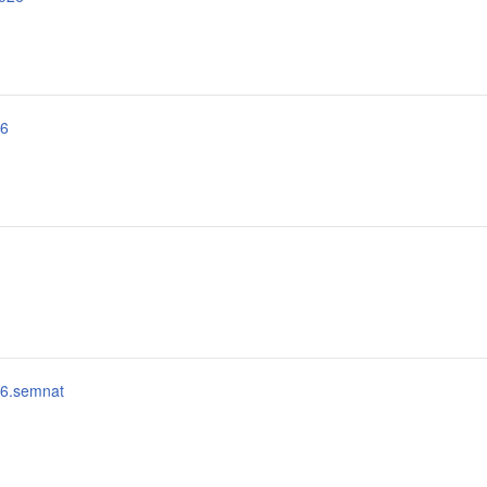
26
26.semnat