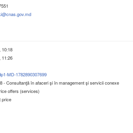
7551
tki@cnas.gov.md
, 10:18
, 11:26
dp1-MD-1782890307699
 - Consultanţă în afaceri şi în management şi servicii conexe
ice offers (services)
 price