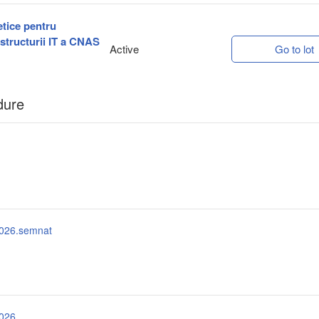
netice pentru
rastructurii IT a CNAS
Active
Go to lot
dure
2026.semnat
2026