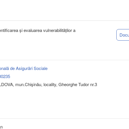
entificarea și evaluarea vulnerabilităților a
Doc
nală de Asigurări Sociale
30235
DOVA, mun.Chişinău, locality, Gheorghe Tudor nr.3
an