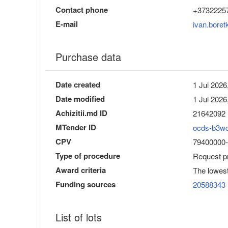
Contact phone
+3732225
E-mail
ivan.bore
Purchase data
Date created
1 Jul 2026
Date modified
1 Jul 2026
Achizitii.md ID
21642092
MTender ID
ocds-b3w
CPV
79400000-8
Type of procedure
Request pr
Award criteria
The lowest
Funding sources
20588343
List of lots