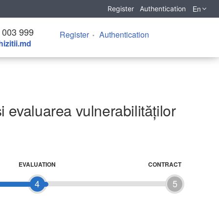
En
Register
Authentication
 003 999
Register
Authentication
izitii.md
și evaluarea vulnerabilităților
EVALUATION
CONTRACT
4
5