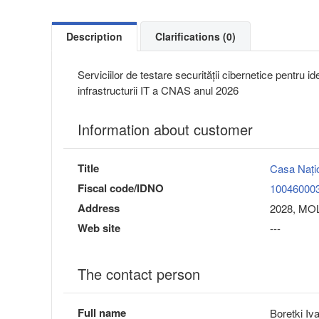
Description
Clarifications (0)
Serviciilor de testare securității cibernetice pentru id
infrastructurii IT a CNAS anul 2026
Information about customer
Title
Casa Națio
Fiscal code/IDNO
10046000
Address
2028, MOL
Web site
---
The contact person
Full name
Boretki Iv