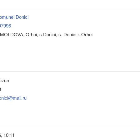
comunei Donici
07996
OLDOVA, Orhei, s.Donici, s. Donici r. Orhei
uzun
3
onici@mail.ru
, 10:11