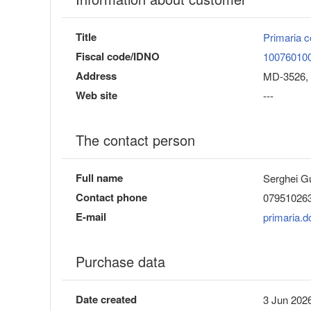
Title
Primaria 
Fiscal code/IDNO
10076010
Address
MD-3526, M
Web site
---
The contact person
Full name
Serghei G
Contact phone
07951026
E-mail
primaria.d
Purchase data
Date created
3 Jun 2026