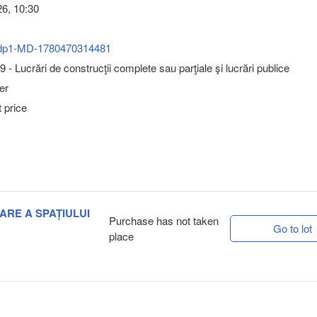
6, 10:30
dp1-MD-1780470314481
 - Lucrări de construcţii complete sau parţiale şi lucrări publice
er
 price
JARE A SPAȚIULUI
Purchase has not taken
Go to lot
place