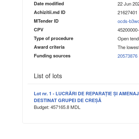
Date modified
22 Jun 202
Achizitii.md ID
21627401
MTender ID
ocds-b3w
CPV
45200000-9
Type of procedure
Open tend
Award criteria
The lowest
Funding sources
20573876
List of lots
Lot nr. 1 - LUCRĂRI DE REPARAȚIE ȘI AMENA
DESTINAT GRUPEI DE CREȘĂ
Budget: 457165.8 MDL