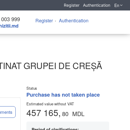
En
Register
Authentication
 003 999
Register
Authentication
izitii.md
TINAT GRUPEI DE CREȘĂ
Status
Purchase has not taken place
Estimated value without VAT
457 165,
uments
80
MDL
Period of clarifications: