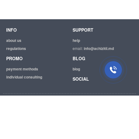
INFO
SUPPORT
about us
help
regulations
email:
info@achizitii.md
PROMO
BLOG
payment methods
blog
individual consulting
SOCIAL
© 2026