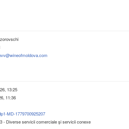
ozorovschi
1
_onvv@wineofmoldova.com
26, 13:25
6, 11:36
dp1-MD-1779700925207
 - Diverse servicii comerciale şi servicii conexe