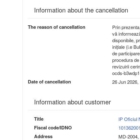
Information about the cancellation
The reason of cancellation
Prin prezenta, 
vă informează 
disponibile, 
inițiale (i.e 
de participare
procedura de
revizuirii ceri
ocds-b3wdp1
Date of cancellation
26 Jun 2026,
Information about customer
Title
IP Oficiul 
Fiscal code/IDNO
10136200
Address
MD-2004, 