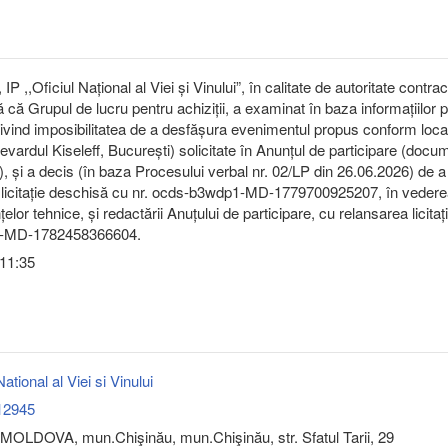
IP ,,Oficiul Național al Viei și Vinului”, în calitate de autoritate contra
că Grupul de lucru pentru achiziții, a examinat în baza informațiilor 
privind imposibilitatea de a desfășura evenimentul propus conform locaț
Bulevardul Kiseleff, București) solicitate în Anunțul de participare (docu
), și a decis (în baza Procesului verbal nr. 02/LP din 26.06.2026) de a
 licitație deschisă cu nr. ocds-b3wdp1-MD-1779700925207, în veder
nțelor tehnice, și redactării Anuțului de participare, cu relansarea licitați
-MD-1782458366604.
 11:35
National al Viei si Vinului
12945
MOLDOVA, mun.Chişinău, mun.Chişinău, str. Sfatul Tarii, 29