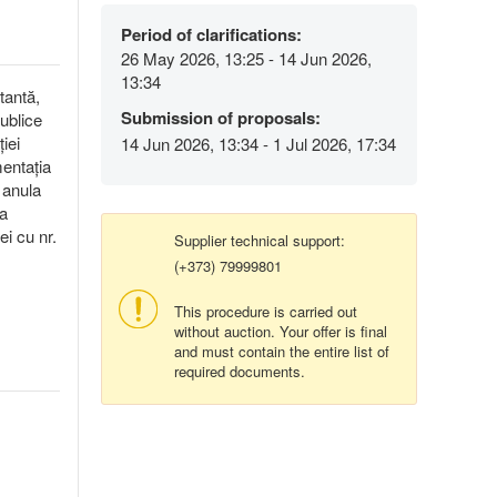
Period of clarifications:
26 May 2026, 13:25 - 14 Jun 2026,
13:34
ctantă,
Submission of proposals:
publice
iei
14 Jun 2026, 13:34 - 1 Jul 2026, 17:34
mentația
 anula
ea
ei cu nr.
Supplier technical support:
(+373) 79999801
This procedure is carried out
without auction. Your offer is final
and must contain the entire list of
required documents.