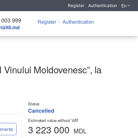
En
Register
Authentication
 003 999
Register
Authentication
izitii.md
l Vinului Moldovenesc”, la
Status
Cancelled
Estimated value without VAT
3 223 000
uments
MDL