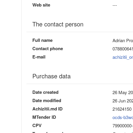
Web site
---
The contact person
Full name
Adrian Pr
Contact phone
07880064
E-mail
achizitii
Purchase data
Date created
26 May 20
Date modified
26 Jun 202
Achizitii.md ID
21624150
MTender ID
ocds-b3w
CPV
79900000-3