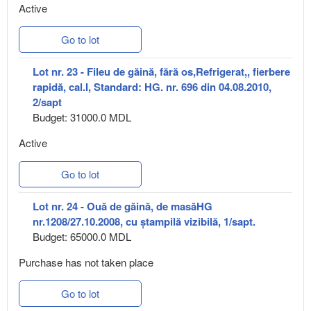
Active
Go to lot
Lot nr. 23 - Fileu de găină, fără os,Refrigerat,, fierbere
rapidă, cal.I, Standard: HG. nr. 696 din 04.08.2010,
2/sapt
Budget: 31000.0 MDL
Active
Go to lot
Lot nr. 24 - Ouă de găină, de masăHG
nr.1208/27.10.2008, cu ștampilă vizibilă, 1/sapt.
Budget: 65000.0 MDL
Purchase has not taken place
Go to lot