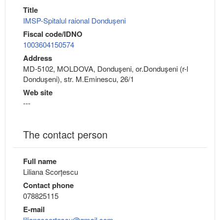
Title
IMSP-Spitalul raional Dondușeni
Fiscal code/IDNO
1003604150574
Address
MD-5102, MOLDOVA, Donduşeni, or.Donduşeni (r-l
Donduşeni), str. M.Eminescu, 26/1
Web site
---
The contact person
Full name
Liliana Scorțescu
Contact phone
078825115
E-mail
lilianascortescu@gmail.com