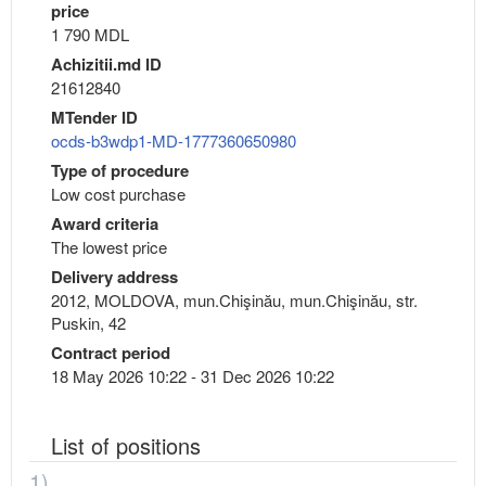
price
1 790 MDL
Achizitii.md ID
21612840
MTender ID
ocds-b3wdp1-MD-1777360650980
Type of procedure
Low cost purchase
Award criteria
The lowest price
Delivery address
2012, MOLDOVA, mun.Chişinău, mun.Chişinău, str.
Puskin, 42
Contract period
18 May 2026 10:22 - 31 Dec 2026 10:22
List of positions
1)