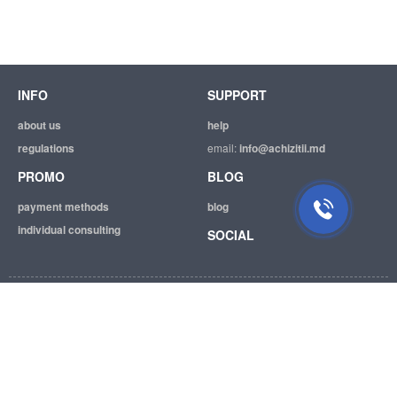
INFO
SUPPORT
about us
help
regulations
email:
info@achizitii.md
PROMO
BLOG
payment methods
blog
individual consulting
SOCIAL
© 2026