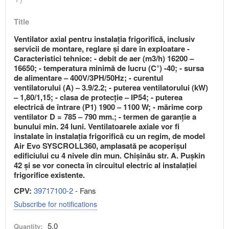
Title
Ventilator axial pentru instalația frigorifică, inclusiv
servicii de montare, reglare și dare în exploatare -
Caracteristici tehnice: - debit de aer (m3/h) 16200 –
16650; - temperatura minimă de lucru (C°) -40; - sursa
de alimentare – 400V/3PH/50Hz; - curentul
ventilatorului (A) – 3.9/2.2; - puterea ventilatorului (kW)
– 1,80/1,15; - clasa de protecție – IP54; - puterea
electrică de întrare (P1) 1900 – 1100 W; - mărime corp
ventilator D = 785 – 790 mm.; - termen de garanție a
bunului min. 24 luni. Ventilatoarele axiale vor fi
instalate în instalația frigorifică cu un regim, de model
Air Evo SYSCROLL360, amplasată pe acoperișul
edificiului cu 4 nivele din mun. Chișinău str. A. Pușkin
42 și se vor conecta în circuitul electric al instalației
frigorifice existente.
CPV:
39717100-2
- Fans
Subscribe for notifications
5.0
Quantity: