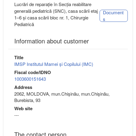
Lucrări de reparație în Secția reabilitare
generală pediatrică (SNC), casa scării etaj
Document
1–6 și casa scării bloc nr. 1, Chirurgie
s
Pediatrică
Information about customer
Title
IMSP Institutul Mamei și Copilului (IMC)
Fiscal code/IDNO
1003600151643
Address
2062, MOLDOVA, mun.Chişinău, mun.Chişinău,
Burebista, 93
Web site
---
The contact person