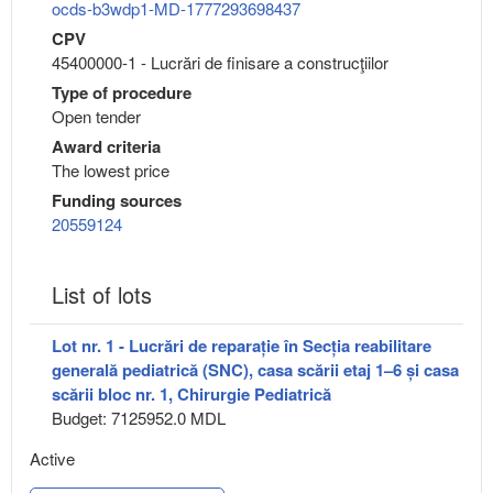
ocds-b3wdp1-MD-1777293698437
CPV
45400000-1 - Lucrări de finisare a construcţiilor
Type of procedure
Open tender
Award criteria
The lowest price
Funding sources
20559124
List of lots
Lot nr. 1 - Lucrări de reparație în Secția reabilitare
generală pediatrică (SNC), casa scării etaj 1–6 și casa
scării bloc nr. 1, Chirurgie Pediatrică
Budget: 7125952.0 MDL
Active