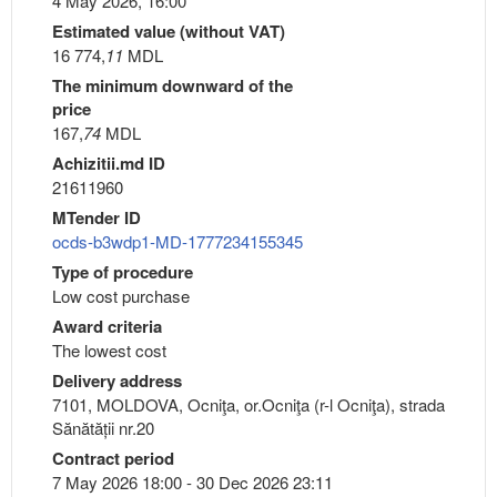
4 May 2026, 16:00
Estimated value (without VAT)
16 774,
11
MDL
The minimum downward of the
price
167,
74
MDL
Achizitii.md ID
21611960
MTender ID
ocds-b3wdp1-MD-1777234155345
Type of procedure
Low cost purchase
Award criteria
The lowest cost
Delivery address
7101, MOLDOVA, Ocniţa, or.Ocniţa (r-l Ocniţa), strada
Sănătății nr.20
Contract period
7 May 2026 18:00 - 30 Dec 2026 23:11