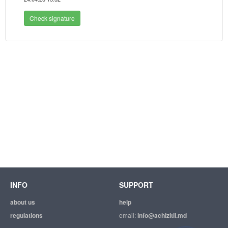
Check signature
INFO
SUPPORT
about us
help
regulations
email:
info@achizitii.md