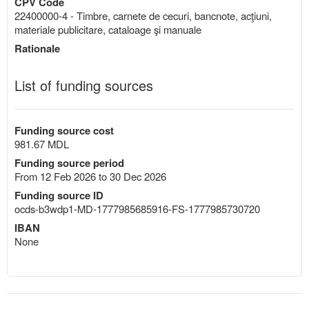
CPV Code
22400000-4 - Timbre, carnete de cecuri, bancnote, acţiuni,
materiale publicitare, cataloage şi manuale
Rationale
List of funding sources
Funding source cost
981.67 MDL
Funding source period
From 12 Feb 2026 to 30 Dec 2026
Funding source ID
ocds-b3wdp1-MD-1777985685916-FS-1777985730720
IBAN
None