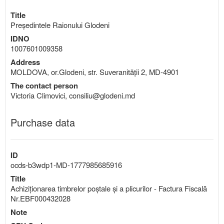
Title
Președintele Raionului Glodeni
IDNO
1007601009358
Address
MOLDOVA, or.Glodeni, str. Suveranității 2, MD-4901
The contact person
Victoria Climovici, consiliu@glodeni.md
Purchase data
ID
ocds-b3wdp1-MD-1777985685916
Title
Achiziționarea timbrelor poștale și a plicurilor - Factura Fiscală
Nr.EBF000432028
Note