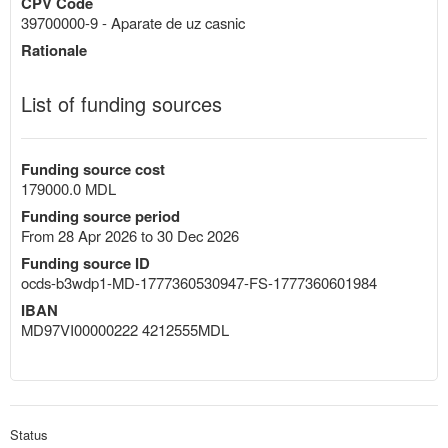
CPV Code
39700000-9 - Aparate de uz casnic
Rationale
List of funding sources
Funding source cost
179000.0 MDL
Funding source period
From 28 Apr 2026 to 30 Dec 2026
Funding source ID
ocds-b3wdp1-MD-1777360530947-FS-1777360601984
IBAN
MD97VI00000222 4212555MDL
Status