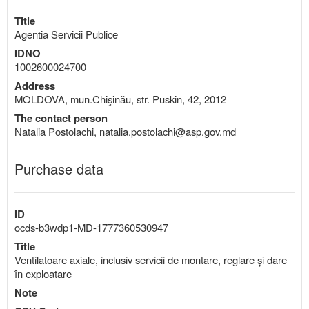
Title
Agentia Servicii Publice
IDNO
1002600024700
Address
MOLDOVA, mun.Chişinău, str. Puskin, 42, 2012
The contact person
Natalia Postolachi, natalia.postolachi@asp.gov.md
Purchase data
ID
ocds-b3wdp1-MD-1777360530947
Title
Ventilatoare axiale, inclusiv servicii de montare, reglare și dare
în exploatare
Note