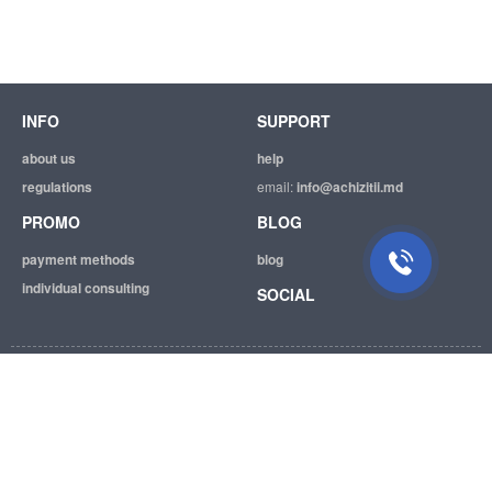
INFO
SUPPORT
about us
help
regulations
email:
info@achizitii.md
PROMO
BLOG
payment methods
blog
individual consulting
SOCIAL
© 2026