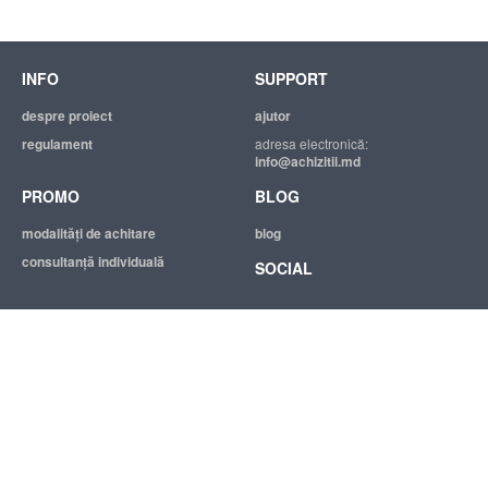
INFO
SUPPORT
despre proiect
ajutor
regulament
adresa electronică:
info@achizitii.md
PROMO
BLOG
modalităţi de achitare
blog
consultanță individuală
SOCIAL
© 2026