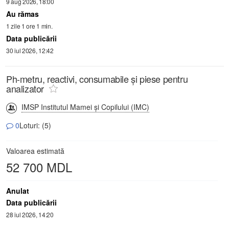
9 aug 2026, 18:00
Au rămas
1 zile 1 ore 1 min.
Data publicării
30 iul 2026, 12:42
Ph-metru, reactivi, consumabile și piese pentru
analizator
IMSP Institutul Mamei și Copilului (IMC)
0
Loturi: (5)
Valoarea estimată
52 700 MDL
Anulat
Data publicării
28 iul 2026, 14:20